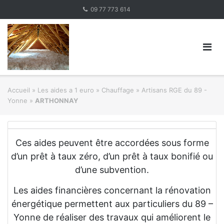
Skip
09 77 773 614
to
content
Accueil
»
Les aides a 1 euro » Chauffage
»
Artisans RGE du 89 -
Yonne
»
ARTHONNAY
Ces aides peuvent être accordées sous forme
d’un prêt à taux zéro, d’un prêt à taux bonifié ou
d’une subvention.
Les aides financières concernant la rénovation
énergétique permettent aux particuliers du 89 –
Yonne de réaliser des travaux qui améliorent le