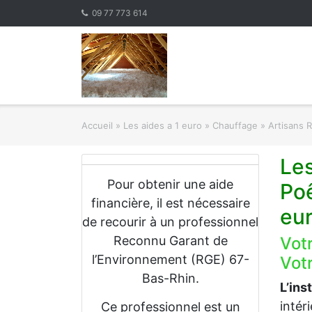
Skip
09 77 773 614
to
content
Accueil
»
Les aides a 1 euro » Chauffage
»
Artisans 
Le
Pour obtenir une aide
Po
financière, il est nécessaire
eu
de recourir à un professionnel
Reconnu Garant de
Vot
l’Environnement (RGE) 67-
Votr
Bas-Rhin.
L’ins
intér
Ce professionnel est un