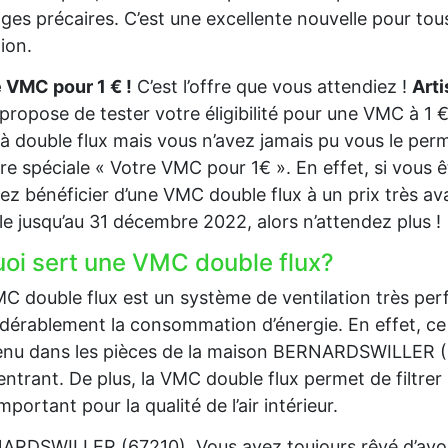
es précaires. C’est une excellente nouvelle pour tous
tion.
 VMC pour 1 € !
C’est l’offre que vous attendiez !
Art
propose de tester votre éligibilité pour une VMC à 1 €
 double flux mais vous n’avez jamais pu vous le perm
ffre spéciale « Votre VMC pour 1€ ». En effet, si vous
ez bénéficier d’une VMC double flux à un prix très av
le jusqu’au 31 décembre 2022, alors n’attendez plus !
uoi sert une VMC double flux?
C double flux est un système de ventilation très per
dérablement la consommation d’énergie. En effet, ce 
nu dans les pièces de la maison BERNARDSWILLER (6721
 entrant. De plus, la VMC double flux permet de filtrer l’
important pour la qualité de l’air intérieur.
RDSWILLER (67210), Vous avez toujours rêvé d’avoi