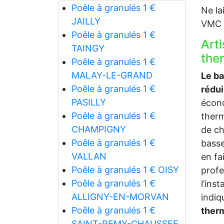
Poêle à granulés 1 €
Ne la
JAILLY
VMC p
Poêle à granulés 1 €
Art
TAINGY
the
Poêle à granulés 1 €
MALAY-LE-GRAND
Le b
Poêle à granulés 1 €
rédu
PASILLY
écono
Poêle à granulés 1 €
therm
CHAMPIGNY
de ch
Poêle à granulés 1 €
bass
VALLAN
en fa
Poêle à granulés 1 € OISY
profe
Poêle à granulés 1 €
l’ins
ALLIGNY-EN-MORVAN
indi
Poêle à granulés 1 €
ther
SAINT-REMY-CHAUSSEE