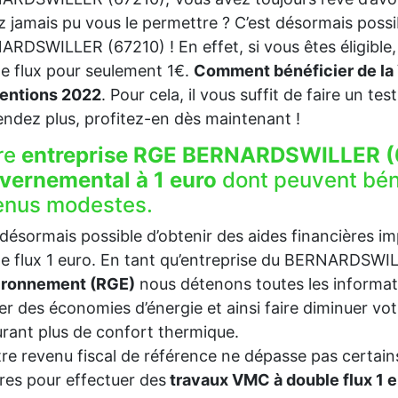
z jamais pu vous le permettre ? C’est désormais possi
RDSWILLER (67210) ! En effet, si vous êtes éligible
e flux pour seulement 1€.
Comment bénéficier de la 
entions 2022
. Pour cela, il vous suffit de faire un test
endez plus, profitez-en dès maintenant !
re
entreprise RGE BERNARDSWILLER (
vernemental à 1 euro
dont peuvent bén
enus modestes.
t désormais possible d’obtenir des aides financières i
e flux 1 euro. En tant qu’entreprise du BERNARDSW
vironnement (RGE)
nous détenons toutes les informat
ser des économies d’énergie et ainsi faire diminuer v
rant plus de confort thermique.
tre revenu fiscal de référence ne dépasse pas certains
es pour effectuer des
travaux VMC à double flux 1