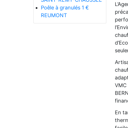
L’Age
Poêle à granulés 1 €
préca
REUMONT
perfo
l’Env
chauf
d’Eco
seul
Artis
chauf
adapt
VMC d
BERNA
finan
En ta
therm
facil