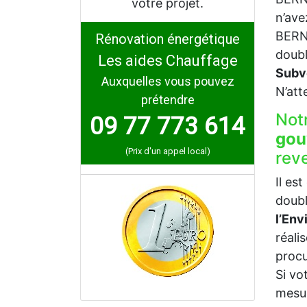
votre projet.
n’ave
BERNA
Rénovation énergétique
doubl
Les aides Chauffage
Subv
Auxquelles vous pouvez
N’att
prétendre
Not
09 77 773 614
gou
(Prix d'un appel local)
rev
Il es
doubl
l’En
réali
procu
Si vo
mesur