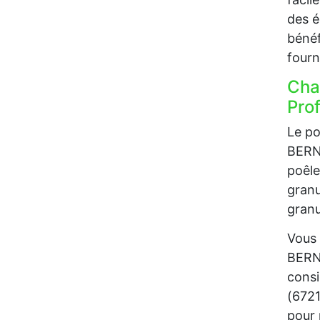
des é
bénéf
fourn
Cha
Prof
Le po
BERNA
poêle
granu
granu
Vous 
BERNA
consi
(6721
pour 