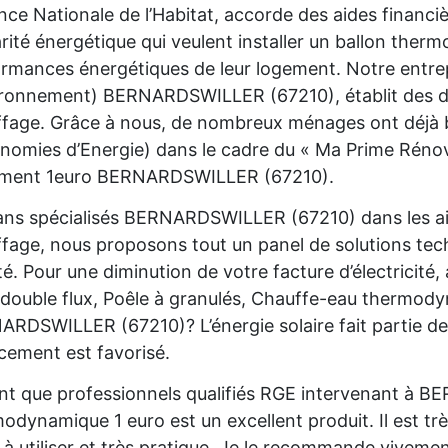
nce Nationale de l’Habitat, accorde des aides financ
rité énergétique qui veulent installer un ballon the
rmances énergétiques de leur logement. Notre entre
ironnement) BERNARDSWILLER (67210), établit des de
fage. Grâce à nous, de nombreux ménages ont déjà bé
nomies d’Energie) dans le cadre du « Ma Prime Rénov'
ement 1euro BERNARDSWILLER (67210).
ans spécialisés BERNARDSWILLER (67210) dans les ai
fage, nous proposons tout un panel de solutions te
é. Pour une diminution de votre facture d’électricité
ouble flux, Poêle à granulés, Chauffe-eau thermodyn
RDSWILLER (67210)? L’énergie solaire fait partie de
cement est favorisé.
nt que professionnels qualifiés RGE intervenant à 
odynamique 1 euro est un excellent produit. Il est trè
e à utiliser et très pratique. Je le recommande viveme