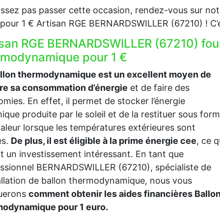
issez pas passer cette occasion, rendez-vous sur notr
our 1 € Artisan RGE BERNARDSWILLER (67210) ! C’est
isan RGE BERNARDSWILLER (67210) fourn
rmodynamique pour 1 €
allon thermodynamique est un excellent moyen de
ire sa consommation d’énergie
et de faire des
mies. En effet, il permet de stocker l’énergie
ique produite par le soleil et de la restituer sous for
aleur lorsque les températures extérieures sont
es.
De plus, il est éligible à la prime énergie cee
, ce q
it un investissement intéressant. En tant que
ssionnel BERNARDSWILLER (67210), spécialiste de
tallation de ballon thermodynamique, nous vous
querons
comment obtenir les aides financières Ballo
modynamique pour 1 euro.