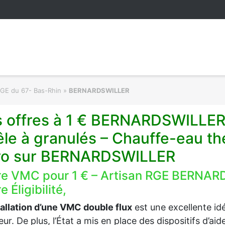
RGE du 67- Bas-Rhin
»
BERNARDSWILLER
s offres à 1 € BERNARDSWILLER
êle à granulés – Chauffe-eau t
ro sur BERNARDSWILLER
re VMC pour 1 € – Artisan RGE BERNAR
e Éligibilité,
tallation d’une VMC double flux
est une excellente idée
ieur. De plus, l’État a mis en place des dispositifs d’a