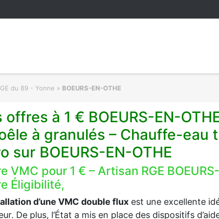
RGE du 89 - Yonne
»
BOEURS-EN-OTHE
s offres à 1 € BOEURS-EN-OTHE
oêle à granulés – Chauffe-eau
ro sur BOEURS-EN-OTHE
re VMC pour 1 € – Artisan RGE BOEURS
e Éligibilité,
tallation d’une VMC double flux
est une excellente idée
ieur. De plus, l’État a mis en place des dispositifs d’a