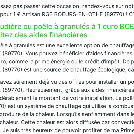
issez pas passer cette occasion, rendez-vous sur notr
our 1 € Artisan RGE BOEURS-EN-OTHE (89770) ! C’es
udière ou poêle à granulés à 1 euro B
itez des aides financières
êle à granulés est une excellente option de chauff
(89770). Vous pouvez bénéficier d’aides financières po
uro, comme la prime énergie ou le crédit d’impôt. De
(89770) est une source de chauffage écologique, car i
avez sûrement déjà vu des offres pour installer un 
(89770). Heureusement, grâce aux aides financières
dérablement le montant de votre installation. Le p
0) est un système de chauffage qui utilise la combust
produire de la chaleur. Lorsqu’ils s’enflamment dans le
 chaleur. Cette chaleur est alors diffusée par convec
. Je suis très heureux de pouvoir profiter de ma Prim