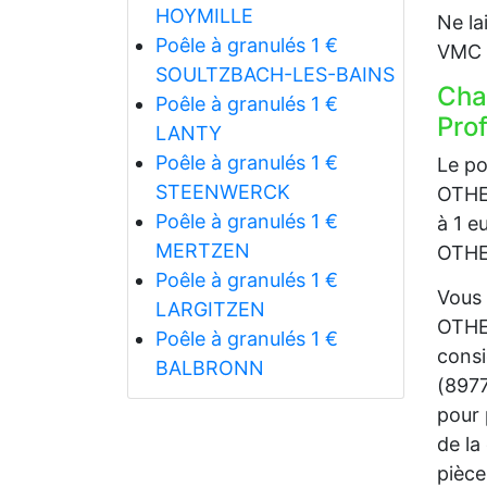
HOYMILLE
Ne la
Poêle à granulés 1 €
VMC p
SOULTZBACH-LES-BAINS
Cha
Poêle à granulés 1 €
Prof
LANTY
Poêle à granulés 1 €
Le po
STEENWERCK
OTHE 
Poêle à granulés 1 €
à 1 e
MERTZEN
OTHE 
Poêle à granulés 1 €
Vous 
LARGITZEN
OTHE 
Poêle à granulés 1 €
consi
BALBRONN
(8977
pour 
de la
pièce