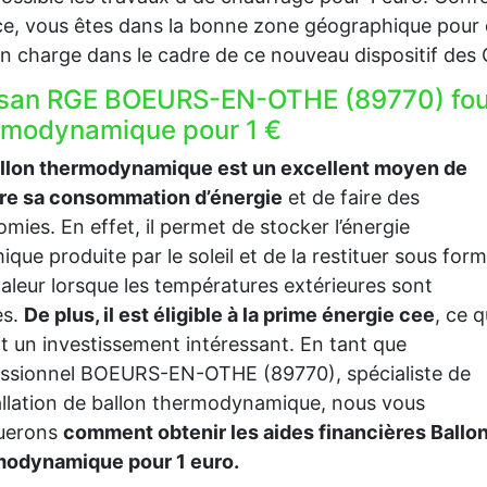
e, vous êtes dans la bonne zone géographique pour 
en charge dans le cadre de ce nouveau dispositif des
isan RGE BOEURS-EN-OTHE (89770) fourn
rmodynamique pour 1 €
allon thermodynamique est un excellent moyen de
ire sa consommation d’énergie
et de faire des
mies. En effet, il permet de stocker l’énergie
ique produite par le soleil et de la restituer sous for
aleur lorsque les températures extérieures sont
es.
De plus, il est éligible à la prime énergie cee
, ce q
it un investissement intéressant. En tant que
essionnel BOEURS-EN-OTHE (89770), spécialiste de
tallation de ballon thermodynamique, nous vous
querons
comment obtenir les aides financières Ballo
modynamique pour 1 euro.