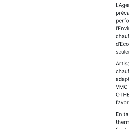
L’Age
préca
perfo
l’Env
chauf
d’Eco
seul
Artis
chauf
adapt
VMC d
OTHE 
favor
En ta
therm