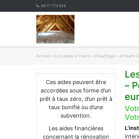
Skip
09 77 773 614
to
content
Accueil
»
Les aides a 1 euro » Chauffage
»
Artisans 
Le
Ces aides peuvent être
– P
accordées sous forme d’un
eu
prêt à taux zéro, d’un prêt à
taux bonifié ou d’une
Vot
subvention.
Votr
L’ins
Les aides financières
intér
concernant la rénovation