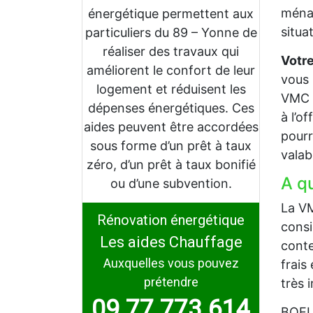
ménag
énergétique permettent aux
situa
particuliers du 89 – Yonne de
réaliser des travaux qui
Votre
améliorent le confort de leur
vous 
logement et réduisent les
VMC à
dépenses énergétiques. Ces
à l’o
aides peuvent être accordées
pourr
sous forme d’un prêt à taux
valab
zéro, d’un prêt à taux bonifié
A q
ou d’une subvention.
La VM
Rénovation énergétique
consi
Les aides Chauffage
conte
Auxquelles vous pouvez
frais
prétendre
très 
09 77 773 614
BOEUR