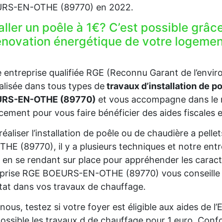
RS-EN-OTHE (89770) en 2022.
aller un poêle à 1€? C’est possible grâc
rénovation énergétique de votre loge
 entreprise qualifiée RGE (Reconnu Garant de l’en
alisée dans tous types de
travaux d’installation de p
RS-EN-OTHE (89770)
et vous accompagne dans le 
cement pour vous faire bénéficier des aides fiscales e
réaliser l’installation de poêle ou de chaudière a pe
HE (89770), il y a plusieurs techniques et notre ent
 en se rendant sur place pour appréhender les caract
prise RGE BOEURS-EN-OTHE (89770) vous conseille po
Etat dans vos travaux de chauffage.
nous, testez si votre foyer est éligible aux aides de 
ossible les travaux d de chauffage pour 1 euro. Confo