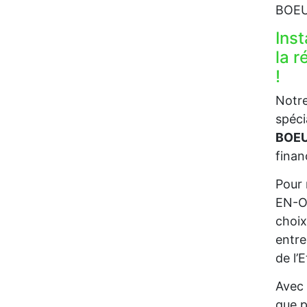
BOEU
Inst
la 
!
Notre
spéci
BOEU
finan
Pour 
EN-OT
choix
entre
de l’
Avec 
que p