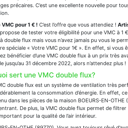
es précaires. C’est une excellente nouvelle pour tous
tion.
 VMC pour 1 € !
C’est l’offre que vous attendiez !
Art
propose de tester votre éligibilité pour une VMC à 1 €
 double flux mais vous n’avez jamais pu vous le perm
ffre spéciale « Votre VMC pour 1€ ». En effet, si vous
ez bénéficier d’une VMC double flux à un prix très av
le jusqu’au 31 décembre 2022, alors n’attendez plus !
uoi sert une VMC double flux?
C double flux est un système de ventilation très per
dérablement la consommation d’énergie. En effet, ce 
nu dans les pièces de la maison BOEURS-EN-OTHE (8977
 entrant. De plus, la VMC double flux permet de filtrer l’
important pour la qualité de l’air intérieur.
S-EN-OTHE (89770), Vous avez toujours rêvé d’avoi