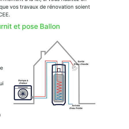
que vos travaux de rénovation soient
 CEE.
it et pose Ballon
me
ui
n