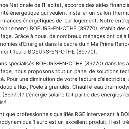
nce Nationale de l’Habitat, accorde des aides financ
rité énergétique qui veulent installer un ballon the
rmances énergétiques de leur logement. Notre entre
ironnement) BOEURS-EN-OTHE (89770), établit des de
fage. Grâce à nous, de nombreux ménages ont déjà bé
nomies d’Energie) dans le cadre du « Ma Prime Rénov'
ement 1euro BOEURS-EN-OTHE (89770).
ans spécialisés BOEURS-EN-OTHE (89770) dans les ai
fage, nous proposons tout un panel de solutions te
é. Pour une diminution de votre facture d’électricité
ouble flux, Poêle à granulés, Chauffe-eau thermod
(89770)? L’énergie solaire fait partie des énergies r
isé.
nt que professionnels qualifiés RGE intervenant à 
odynamique 1 euro est un excellent produit. Il est trè