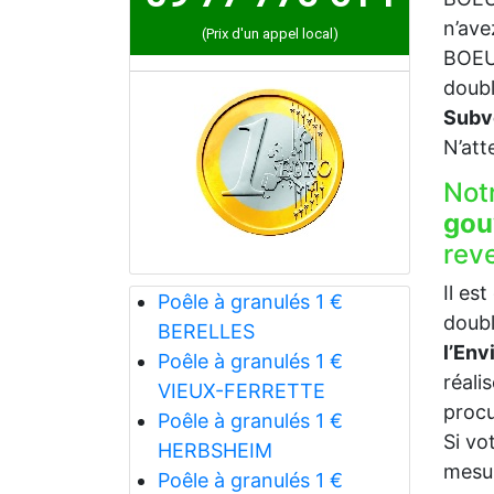
n’ave
(Prix d'un appel local)
BOEUR
doubl
Subv
N’att
Not
gou
rev
Il es
Poêle à granulés 1 €
doubl
BERELLES
l’En
Poêle à granulés 1 €
réali
VIEUX-FERRETTE
procu
Poêle à granulés 1 €
Si vo
HERBSHEIM
mesur
Poêle à granulés 1 €