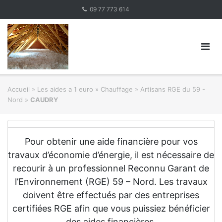
Skip
09 77 773 614
to
content
Accueil
»
Les aides a 1 euro » Chauffage
»
Artisans RGE du 59 -
Nord
»
CAUDRY
Pour obtenir une aide financière pour vos
travaux d’économie d’énergie, il est nécessaire de
recourir à un professionnel Reconnu Garant de
l’Environnement (RGE) 59 – Nord. Les travaux
doivent être effectués par des entreprises
certifiées RGE afin que vous puissiez bénéficier
des aides financières.