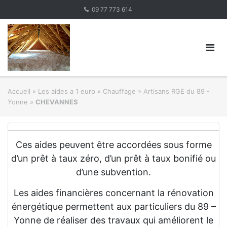
Skip
09 77 773 614
to
content
Accueil
»
Les aides a 1 euro » Chauffage
»
Artisans RGE du 89 -
Yonne
»
CHEVANNES
Ces aides peuvent être accordées sous forme
d’un prêt à taux zéro, d’un prêt à taux bonifié ou
d’une subvention.
Les aides financières concernant la rénovation
énergétique permettent aux particuliers du 89 –
Yonne de réaliser des travaux qui améliorent le