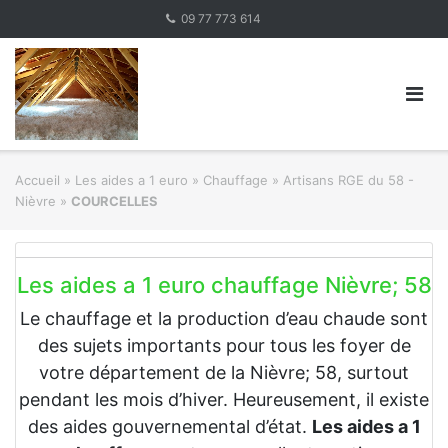
Skip
09 77 773 614
to
content
Accueil
»
Les aides a 1 euro » Chauffage
»
Artisans RGE du 58 -
Nièvre
»
COURCELLES
Les aides a 1 euro chauffage Nièvre; 58
Le chauffage et la production d’eau chaude sont
des sujets importants pour tous les foyer de
votre département de la Nièvre; 58, surtout
pendant les mois d’hiver. Heureusement, il existe
des aides gouvernemental d’état.
Les aides a 1