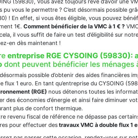
NG (59830), Vous avez toujours rêvé d’avoir une VM
s pu vous le permettre ? C’est désormais possible g
0) ! En effet, si vous êtes éligible, vous pouvez béné
ement 1€.
Comment bénéficier de la VMC à 1 € ?
VMC 
ela, il vous suffit de faire un test d’éligibilité sur not
tez-en dès maintenant !
re
entreprise RGE CYSOING (59830):
o
dont peuvent bénéficier les ménages 
t désormais possible d’obtenir des aides financières i
e flux 1 euro. En tant qu’entreprise du CYSOING (59
vironnement (RGE)
nous détenons toutes les informat
ser des économies d’énergie et ainsi faire diminuer v
rant plus de confort thermique.
tre revenu fiscal de référence ne dépasse pas certains
es pour effectuer des
travaux VMC à double flux 1
issez pas passer cette occasion, rendez-vous sur notr