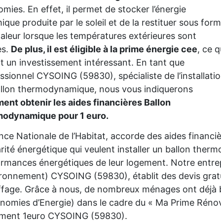
mies. En effet, il permet de stocker l’énergie
ique produite par le soleil et de la restituer sous for
aleur lorsque les températures extérieures sont
es.
De plus, il est éligible à la prime énergie cee
, ce q
it un investissement intéressant. En tant que
ssionnel CYSOING (59830), spécialiste de l’installati
llon thermodynamique, nous vous indiquerons
nt obtenir les aides financières Ballon
modynamique pour 1 euro.
nce Nationale de l’Habitat, accorde des aides financ
rité énergétique qui veulent installer un ballon the
rmances énergétiques de leur logement. Notre entre
ironnement) CYSOING (59830), établit des devis grat
fage. Grâce à nous, de nombreux ménages ont déjà bé
nomies d’Energie) dans le cadre du « Ma Prime Rénov'
ement 1euro CYSOING (59830).