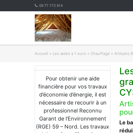
Skip
09 77 773 614
to
content
Accueil
»
Les aides a 1 euro » Chauffage
»
Artisans 
Les
Pour obtenir une aide
gr
financière pour vos travaux
CY
d’économie d’énergie, il est
nécessaire de recourir à un
Art
professionnel Reconnu
pour
Garant de l’Environnement
Le b
(RGE) 59 – Nord. Les travaux
rédu