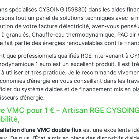
ans spécialisés CYSOING (59830) dans les aides fina
sons tout un panel de solutions techniques avec le
ution de votre facture d’électricité, avez-vous pensé
 à granulés, Chauffe-eau thermodynamique, PAC air 
re fait partie des énergies renouvelables dont le fina
nt que professionnels qualifiés RGE intervenant à C
odynamique 1 euro est un excellent produit. Il est trè
e à utiliser et très pratique. Je le recommande viveme
conomies d’énergie en vous conseillant dans les trava
icier du système d’aides et de financement mis en pla
isseurs d’énergie.
re VMC pour 1 € – Artisan RGE CYSOING
ibilité,
tallation d’une VMC double flux
est une excellente idée
ieur. De plus, l’État a mis en place des dispositifs d’a