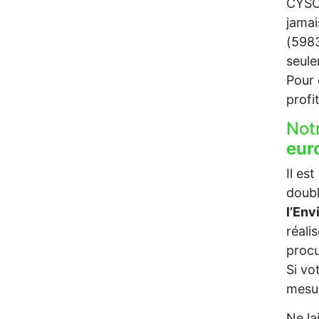
CYSOI
jamai
(5983
seul
Pour c
profi
Not
eur
Il es
doubl
l’En
réali
procu
Si vo
mesur
Ne la