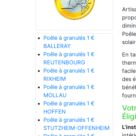
Artis
propo
dimin
Poêle
Poêle à granulés 1 €
solai
BALLERAY
Poêle à granulés 1 €
En ta
REUTENBOURG
therm
Poêle à granulés 1 €
facil
RIXHEIM
des é
Poêle à granulés 1 €
bénéf
MOLLAU
fourn
Poêle à granulés 1 €
Vot
HOFFEN
Élig
Poêle à granulés 1 €
L’ins
STUTZHEIM-OFFENHEIM
intér