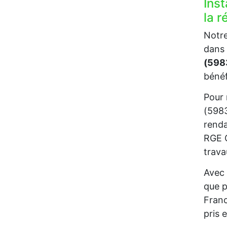
Inst
la 
Notre
dans 
(598
bénéf
Pour 
(5983
renda
RGE C
trava
Avec 
que p
Franc
pris 