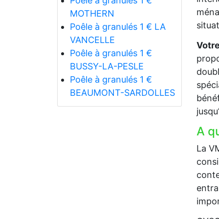
Poêle à granulés 1 €
ménag
MOTHERN
situa
Poêle à granulés 1 € LA
VANCELLE
Votre
Poêle à granulés 1 €
propo
BUSSY-LA-PESLE
doubl
Poêle à granulés 1 €
spéci
BEAUMONT-SARDOLLES
bénéf
jusqu
A q
La VM
consi
conte
entra
impor