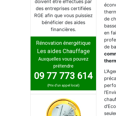
doivent être effectués par
écono
des entreprises certifiées
therm
RGE afin que vous puissiez
de ch
bénéficier des aides
bass
financières.
en fa
profe
Rénovation énergétique
de ba
Les aides Chauffage
comme
Auxquelles vous pouvez
ther
prétendre
L’Age
09 77 773 614
préca
perfo
(Prix d'un appel local)
l’Env
chauf
d’Eco
seul