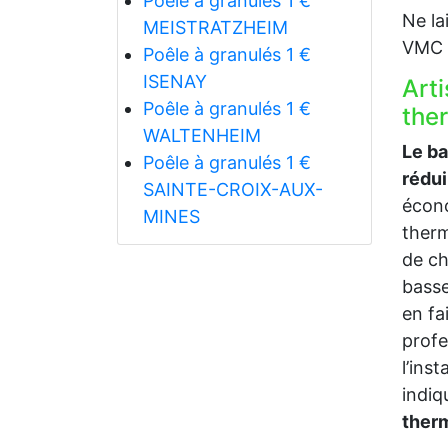
Poêle à granulés 1 €
Ne la
MEISTRATZHEIM
VMC p
Poêle à granulés 1 €
ISENAY
Art
Poêle à granulés 1 €
the
WALTENHEIM
Le b
Poêle à granulés 1 €
rédu
SAINTE-CROIX-AUX-
écono
MINES
therm
de ch
bass
en fa
prof
l’ins
indi
ther