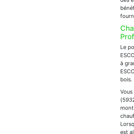
bénéf
fourn
Cha
Prof
Le po
ESCOB
à gra
ESCOB
bois.
Vous 
(5932
monta
chauf
Lorsq
est a