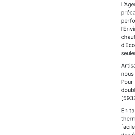
L’Age
préca
perfo
l’Env
chauf
d’Eco
seul
Artis
nous 
Pour 
doubl
(5932
En ta
therm
facil
des é