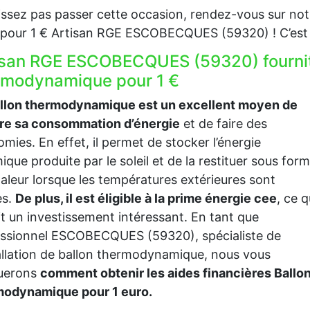
issez pas passer cette occasion, rendez-vous sur notr
our 1 € Artisan RGE ESCOBECQUES (59320) ! C’est l
isan RGE ESCOBECQUES (59320) fournit
rmodynamique pour 1 €
allon thermodynamique est un excellent moyen de
ire sa consommation d’énergie
et de faire des
mies. En effet, il permet de stocker l’énergie
ique produite par le soleil et de la restituer sous for
aleur lorsque les températures extérieures sont
es.
De plus, il est éligible à la prime énergie cee
, ce q
it un investissement intéressant. En tant que
essionnel ESCOBECQUES (59320), spécialiste de
tallation de ballon thermodynamique, nous vous
querons
comment obtenir les aides financières Ballo
modynamique pour 1 euro.