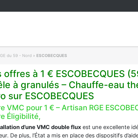
RGE du 59 - Nord
»
ESCOBECQUES
s offres à 1 € ESCOBECQUES (5
êle à granulés – Chauffe-eau t
ro sur ESCOBECQUES
re VMC pour 1 € – Artisan RGE ESCOBE
e Éligibilité,
tallation d’une VMC double flux
est une excellente idée
ieur. De plus, l’État a mis en place des dispositifs d’a