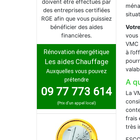
doivent être effectués par
ménag
des entreprises certifiées
situa
RGE afin que vous puissiez
bénéficier des aides
Votre
financières.
vous 
VMC à
Rénovation énergétique
à l’o
pourr
Les aides Chauffage
valab
Auxquelles vous pouvez
prétendre
A q
09 77 773 614
La VM
consi
(Prix d'un appel local)
conte
frais
très 
ESCOB