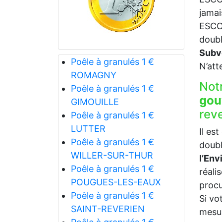
jamai
ESCOB
doubl
Subv
Poêle à granulés 1 €
N’att
ROMAGNY
Not
Poêle à granulés 1 €
gou
GIMOUILLE
rev
Poêle à granulés 1 €
LUTTER
Il es
Poêle à granulés 1 €
doubl
WILLER-SUR-THUR
l’En
Poêle à granulés 1 €
réali
POUGUES-LES-EAUX
procu
Poêle à granulés 1 €
Si vo
SAINT-REVERIEN
mesur