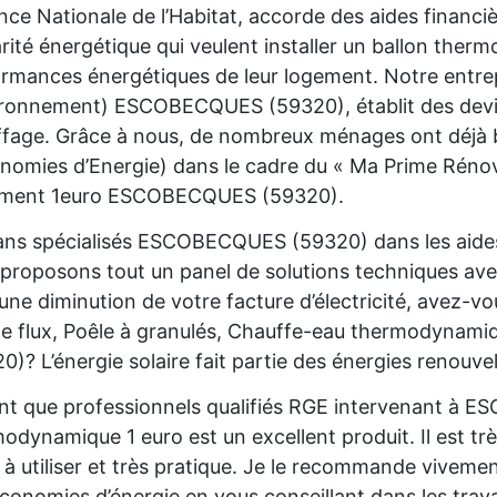
nce Nationale de l’Habitat, accorde des aides financ
rité énergétique qui veulent installer un ballon the
rmances énergétiques de leur logement. Notre entre
ironnement) ESCOBECQUES (59320), établit des devis
fage. Grâce à nous, de nombreux ménages ont déjà bé
nomies d’Energie) dans le cadre du « Ma Prime Rénov'
ement 1euro ESCOBECQUES (59320).
ans spécialisés ESCOBECQUES (59320) dans les aides
proposons tout un panel de solutions techniques av
une diminution de votre facture d’électricité, avez-
e flux, Poêle à granulés, Chauffe-eau thermodynam
0)? L’énergie solaire fait partie des énergies renouve
nt que professionnels qualifiés RGE intervenant à 
odynamique 1 euro est un excellent produit. Il est trè
e à utiliser et très pratique. Je le recommande viveme
conomies d’énergie en vous conseillant dans les trava