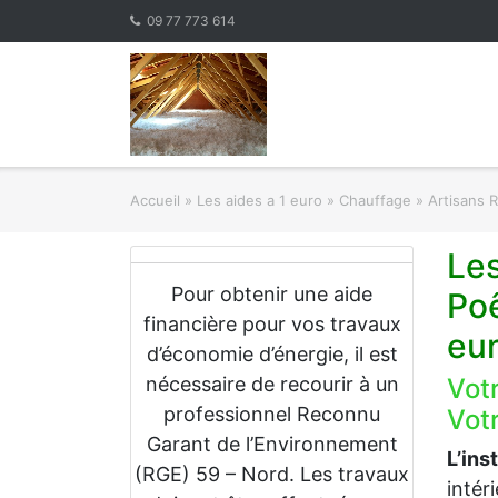
Skip
09 77 773 614
to
content
Accueil
»
Les aides a 1 euro » Chauffage
»
Artisans 
Le
Pour obtenir une aide
Po
financière pour vos travaux
eu
d’économie d’énergie, il est
nécessaire de recourir à un
Vot
professionnel Reconnu
Votr
Garant de l’Environnement
L’ins
(RGE) 59 – Nord. Les travaux
intér