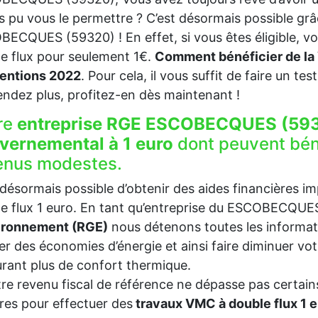
s pu vous le permettre ? C’est désormais possible grâ
ECQUES (59320) ! En effet, si vous êtes éligible, v
e flux pour seulement 1€.
Comment bénéficier de la 
entions 2022
. Pour cela, il vous suffit de faire un test
endez plus, profitez-en dès maintenant !
re
entreprise RGE ESCOBECQUES (593
vernemental à 1 euro
dont peuvent bén
enus modestes.
t désormais possible d’obtenir des aides financières i
e flux 1 euro. En tant qu’entreprise du ESCOBECQU
vironnement (RGE)
nous détenons toutes les informat
ser des économies d’énergie et ainsi faire diminuer v
rant plus de confort thermique.
tre revenu fiscal de référence ne dépasse pas certains
es pour effectuer des
travaux VMC à double flux 