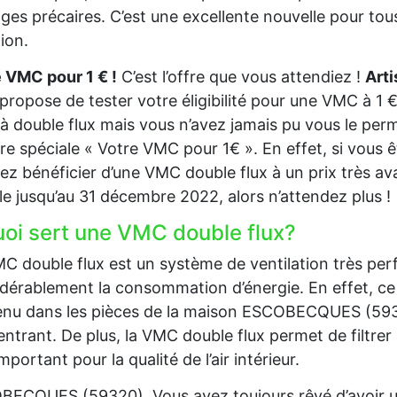
es précaires. C’est une excellente nouvelle pour tous
tion.
 VMC pour 1 € !
C’est l’offre que vous attendiez !
Art
propose de tester votre éligibilité pour une VMC à 1 €
 double flux mais vous n’avez jamais pu vous le perm
ffre spéciale « Votre VMC pour 1€ ». En effet, si vous
ez bénéficier d’une VMC double flux à un prix très av
le jusqu’au 31 décembre 2022, alors n’attendez plus !
uoi sert une VMC double flux?
C double flux est un système de ventilation très per
dérablement la consommation d’énergie. En effet, ce 
nu dans les pièces de la maison ESCOBECQUES (59320) 
 entrant. De plus, la VMC double flux permet de filtrer l’
important pour la qualité de l’air intérieur.
ECQUES (59320), Vous avez toujours rêvé d’avoir u