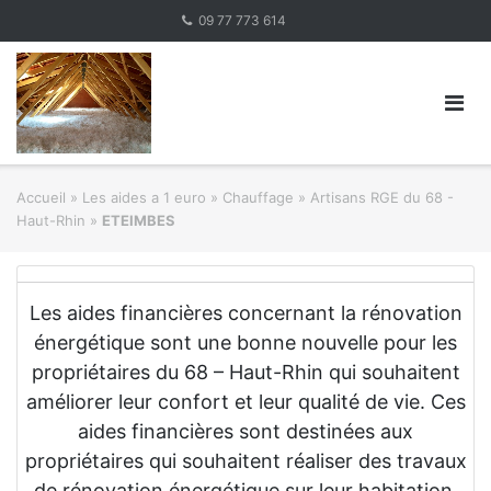
Skip
09 77 773 614
to
content
Accueil
»
Les aides a 1 euro » Chauffage
»
Artisans RGE du 68 -
Haut-Rhin
»
ETEIMBES
Les aides financières concernant la rénovation
énergétique sont une bonne nouvelle pour les
propriétaires du 68 – Haut-Rhin qui souhaitent
améliorer leur confort et leur qualité de vie. Ces
aides financières sont destinées aux
propriétaires qui souhaitent réaliser des travaux
de rénovation énergétique sur leur habitation.