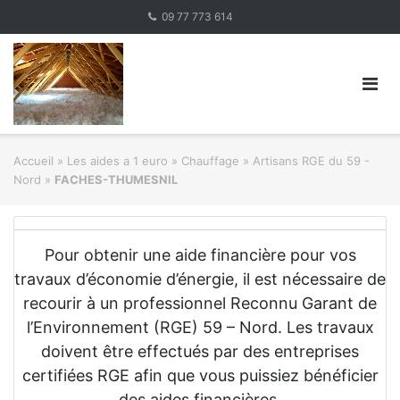
Skip
09 77 773 614
to
content
Accueil
»
Les aides a 1 euro » Chauffage
»
Artisans RGE du 59 -
Nord
»
FACHES-THUMESNIL
Pour obtenir une aide financière pour vos
travaux d’économie d’énergie, il est nécessaire de
recourir à un professionnel Reconnu Garant de
l’Environnement (RGE) 59 – Nord. Les travaux
doivent être effectués par des entreprises
certifiées RGE afin que vous puissiez bénéficier
des aides financières.