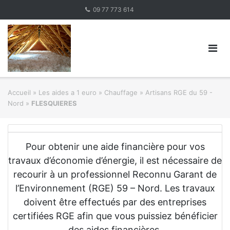
Skip
09 77 773 614
to
content
Accueil
»
Les aides a 1 euro » Chauffage
»
Artisans RGE du 59 -
Nord
»
FLESQUIERES
Pour obtenir une aide financière pour vos
travaux d’économie d’énergie, il est nécessaire de
recourir à un professionnel Reconnu Garant de
l’Environnement (RGE) 59 – Nord. Les travaux
doivent être effectués par des entreprises
certifiées RGE afin que vous puissiez bénéficier
des aides financières.