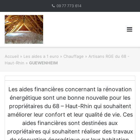
Skip
09 77 773 614
to
content
Accueil
»
Les aides a 1 euro » Chauffage
»
Artisans RGE du 68 -
Haut-Rhin
»
GUEWENHEIM
Les aides financières concernant la rénovation
énergétique sont une bonne nouvelle pour les
propriétaires du 68 – Haut-Rhin qui souhaitent
améliorer leur confort et leur qualité de vie. Ces
aides financières sont destinées aux
propriétaires qui souhaitent réaliser des travaux
de rénovation énergétique sur leur habitation.