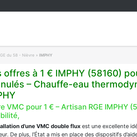
RGE du 58 - Nièvre
»
IMPHY
 offres à 1 € IMPHY (58160) po
anulés – Chauffe-eau thermodyn
PHY
re VMC pour 1 € – Artisan RGE IMPHY (
ibilité,
tallation d’une VMC double flux
est une excellente idée
ieur. De plus, l’État a mis en place des dispositifs d’a