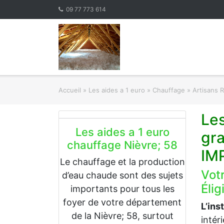
Skip
09 77 773 614
to
content
Accueil
»
Les aides a 1 euro » Chauffage
»
Artisans 
Les
Les aides a 1 euro
gr
chauffage Nièvre; 58
IM
Le chauffage et la production
Vot
d’eau chaude sont des sujets
Élig
importants pour tous les
foyer de votre département
L’ins
de la Nièvre; 58, surtout
intér