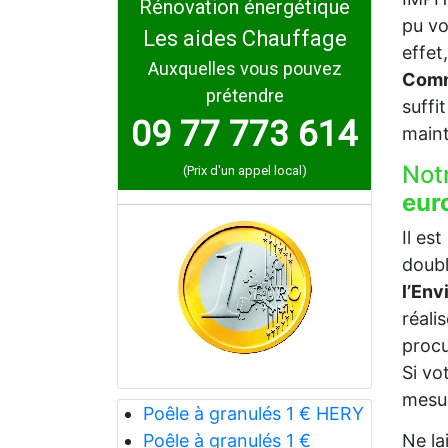
Rénovation énergétique
pu vo
Les aides Chauffage
effet
Auxquelles vous pouvez
Comme
prétendre
suffi
09 77 773 614
maint
Not
(Prix d'un appel local)
eur
Il es
doubl
l’En
réali
procu
Si vo
mesur
Poêle à granulés 1 € HERY
Ne la
Poêle à granulés 1 €