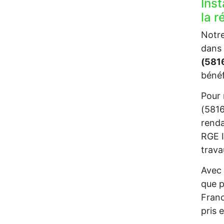
Inst
la 
Notre
dans 
(581
bénéf
Pour 
(5816
renda
RGE I
trava
Avec 
que p
Franc
pris 