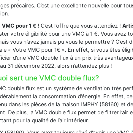
es précaires. C’est une excellente nouvelle pour tous
tion.
 VMC pour 1 € !
C’est l’offre que vous attendiez !
Art
ster votre éligibilité pour une VMC à 1 €. Vous avez 
mais vous n’avez jamais pu vous le permettre ? C’est d
ale « Votre VMC pour 1€ ». En effet, si vous êtes éli
icier d’une VMC double flux à un prix très avantageux.
’au 31 décembre 2022, alors n’attendez plus !
uoi sert une VMC double flux?
C double flux est un système de ventilation très per
dérablement la consommation d’énergie. En effet, ce 
nu dans les pièces de la maison IMPHY (58160) et de l’u
nt. De plus, la VMC double flux permet de filtrer l’air en
tant pour la qualité de l’air intérieur.
 (58160), Vous avez toujours rêvé d’avoir une VMC à