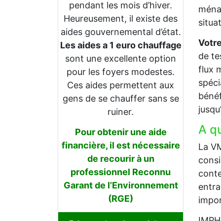
pendant les mois d’hiver.
ménag
Heureusement, il existe des
situa
aides gouvernemental d’état.
Votre
Les aides a 1 euro chauffage
de te
sont une excellente option
flux 
pour les foyers modestes.
spéci
Ces aides permettent aux
bénéf
gens de se chauffer sans se
jusqu
ruiner.
A q
Pour obtenir une aide
financière, il est nécessaire
La VM
de recourir à un
consi
professionnel Reconnu
conte
Garant de l’Environnement
entra
(RGE)
impor
IMPHY