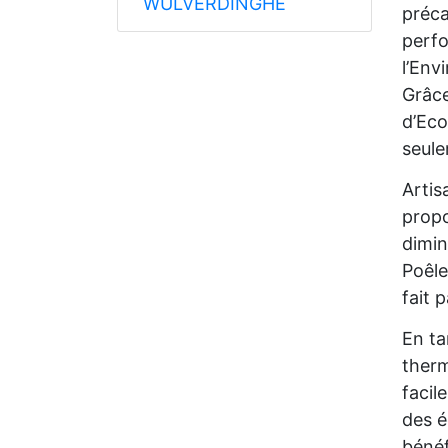
WULVERDINGHE
préca
perfo
l’Env
Grâce
d’Eco
seule
Artis
propo
dimin
Poêle
fait 
En ta
therm
facil
des é
bénéf