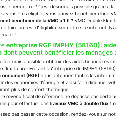
us le permettre ? C’est désormais possible grâce à l
, si vous êtes éligible, vous pouvez bénéficier d’une 
nt bénéficier de la VMC à 1 € ?
VMC Double Flux 
t de faire un test d’éligibilité sur notre site internet. 
enant !
re
entreprise RGE IMPHY (58160):
aid
o
dont peuvent bénéficier les ménages 
t désormais possible d’obtenir des aides financières i
e flux 1 euro. En tant qu’entreprise du IMPHY (58160
vironnement (RGE)
nous détenons toutes les informat
ser des économies d’énergie et ainsi faire diminuer v
rant plus de confort thermique.
tre revenu fiscal de référence ne dépasse pas certains
es pour effectuer des
travaux VMC à double flux 1 
issez pas passer cette occasion, rendez-vous sur notr