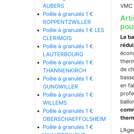
VMC p
AUBERS
Poêle à granulés 1 €
Art
ROPPENTZWILLER
pour
Poêle à granulés 1 € LES
Le b
CLERIMOIS
rédu
Poêle à granulés 1 €
écono
LAUTERBOURG
therm
Poêle à granulés 1 €
de ch
THANNENKIRCH
bass
Poêle à granulés 1 €
en fa
GUNGWILLER
profe
Poêle à granulés 1 €
ballo
WILLEMS
comme
Poêle à granulés 1 €
ther
OBERSCHAEFFOLSHEIM
Poêle à granulés 1 €
L’Age