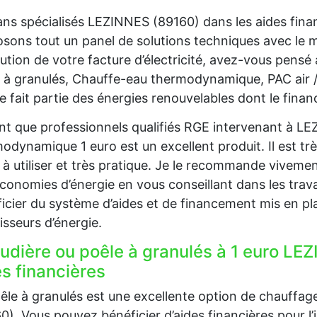
ans spécialisés LEZINNES (89160) dans les aides fina
sons tout un panel de solutions techniques avec le
ution de votre facture d’électricité, avez-vous pensé
 à granulés, Chauffe-eau thermodynamique, PAC air 
re fait partie des énergies renouvelables dont le fina
nt que professionnels qualifiés RGE intervenant à LE
odynamique 1 euro est un excellent produit. Il est trè
e à utiliser et très pratique. Je le recommande viveme
conomies d’énergie en vous conseillant dans les trava
icier du système d’aides et de financement mis en pla
isseurs d’énergie.
udière ou poêle à granulés à 1 euro LEZ
s financières
êle à granulés est une excellente option de chauffa
0). Vous pouvez bénéficier d’aides financières pour l’i