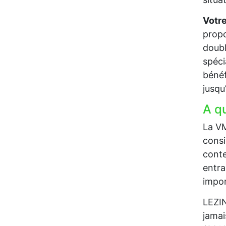
Votre
propo
doubl
spéci
bénéf
jusqu
A q
La VM
consi
conte
entra
impor
LEZIN
jamai