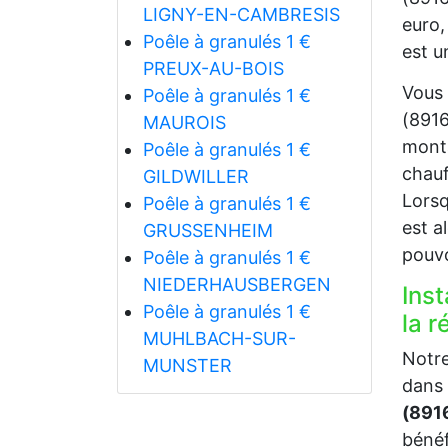
LIGNY-EN-CAMBRESIS
euro,
Poêle à granulés 1 €
est u
PREUX-AU-BOIS
Vous 
Poêle à granulés 1 €
(8916
MAUROIS
monta
Poêle à granulés 1 €
chauf
GILDWILLER
Lorsq
Poêle à granulés 1 €
est a
GRUSSENHEIM
pouvo
Poêle à granulés 1 €
NIEDERHAUSBERGEN
Inst
Poêle à granulés 1 €
la 
MUHLBACH-SUR-
Notre
MUNSTER
dans 
(891
bénéf