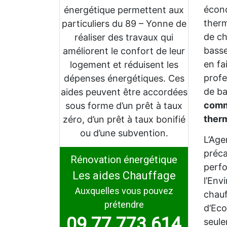
écono
énergétique permettent aux
therm
particuliers du 89 – Yonne de
de ch
réaliser des travaux qui
bass
améliorent le confort de leur
en fa
logement et réduisent les
profe
dépenses énergétiques. Ces
de ba
aides peuvent être accordées
comme
sous forme d’un prêt à taux
ther
zéro, d’un prêt à taux bonifié
ou d’une subvention.
L’Age
préca
Rénovation énergétique
perfo
Les aides Chauffage
l’Env
Auxquelles vous pouvez
chauf
prétendre
d’Eco
09 77 773 614
seul