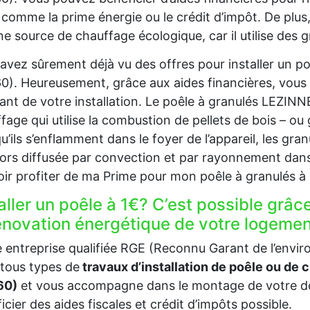
 comme la prime énergie ou le crédit d’impôt. De plu
ne source de chauffage écologique, car il utilise des g
avez sûrement déjà vu des offres pour installer un 
0). Heureusement, grâce aux aides financières, vous
nt de votre installation. Le poêle à granulés LEZIN
fage qui utilise la combustion de pellets de bois – ou 
u’ils s’enflamment dans le foyer de l’appareil, les gra
lors diffusée par convection et par rayonnement dans
ir profiter de ma Prime pour mon poêle à granulés 
aller un poêle à 1€? C’est possible grâc
rénovation énergétique de votre logeme
 entreprise qualifiée RGE (Reconnu Garant de l’envi
tous types de
travaux d’installation de poêle ou de 
60)
et vous accompagne dans le montage de votre do
icier des aides fiscales et crédit d’impôts possible.