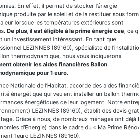
mies. En effet, il permet de stocker l’énergie
ique produite par le soleil et de la restituer sous for
aleur lorsque les températures extérieures sont
es.
De plus, il est éligible à la prime énergie cee
, ce q
it un investissement intéressant. En tant que
ssionnel LEZINNES (89160), spécialiste de l’installati
llon thermodynamique, nous vous indiquerons
nt obtenir les aides financières Ballon
modynamique pour 1 euro.
nce Nationale de l’Habitat, accorde des aides financ
rité énergétique qui veulent installer un ballon the
rmances énergétiques de leur logement. Notre entre
ironnement) LEZINNES (89160), établit des devis grat
fage. Grâce à nous, de nombreux ménages ont déjà bé
nomies d’Energie) dans le cadre du « Ma Prime Rénov'
ement 1euro LEZINNES (89160).