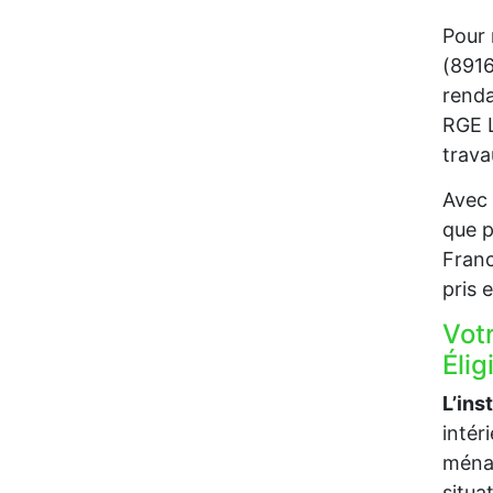
Pour 
(8916
renda
RGE L
trava
Avec 
que p
Franc
pris 
Vot
Élig
L’ins
intér
ménag
situa