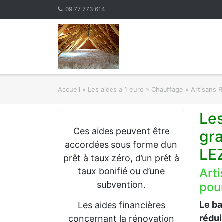
Skip
09 77 773 614
to
content
Accueil
»
Les aides a 1 euro » Chauffage
»
Artisans 
Les
Ces aides peuvent être
gr
accordées sous forme d’un
LE
prêt à taux zéro, d’un prêt à
taux bonifié ou d’une
Art
subvention.
pour
Le b
Les aides financières
rédu
concernant la rénovation