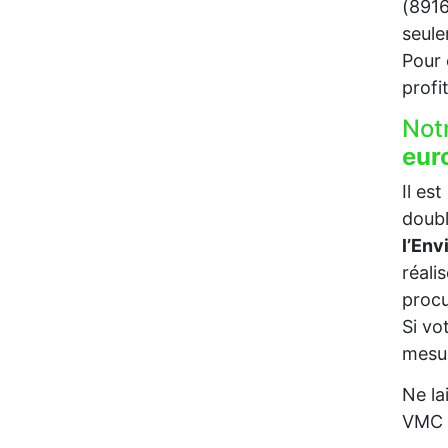
(8916
seul
Pour c
profi
Not
eur
Il es
doubl
l’En
réali
procu
Si vo
mesur
Ne la
VMC p