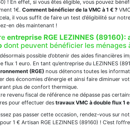
0) ! En effet, si vous êtes éligible, vous pouvez béné
ement 1€.
Comment bénéficier de la VMC à 1 € ?
VMC 
ela, il vous suffit de faire un test d’éligibilité sur not
tez-en dès maintenant !
re
entreprise RGE LEZINNES (89160):
o
dont peuvent bénéficier les ménages 
t désormais possible d’obtenir des aides financières i
e flux 1 euro. En tant qu’entreprise du LEZINNES (8
vironnement (RGE)
nous détenons toutes les informat
ser des économies d’énergie et ainsi faire diminuer v
rant plus de confort thermique.
tre revenu fiscal de référence ne dépasse pas certains
es pour effectuer des
travaux VMC à double flux 1 
issez pas passer cette occasion, rendez-vous sur notr
our 1 € Artisan RGE LEZINNES (89160) ! C’est l’offr