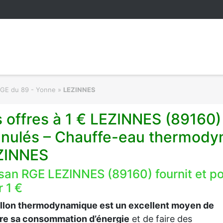
RGE du 89 - Yonne
»
LEZINNES
 offres à 1 € LEZINNES (89160)
anulés – Chauffe-eau thermodyn
ZINNES
isan RGE LEZINNES (89160) fournit et 
 1 €
allon thermodynamique est un excellent moyen de
ire sa consommation d’énergie
et de faire des