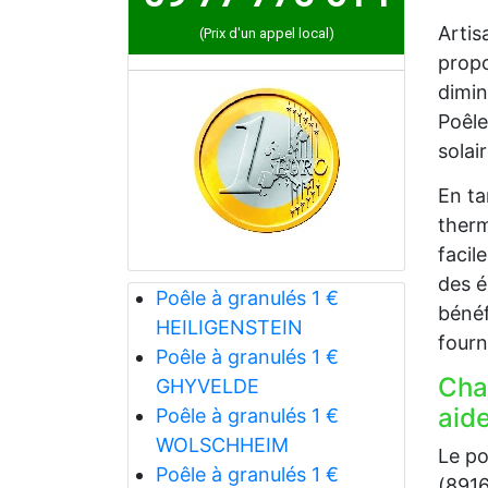
Artis
(Prix d'un appel local)
propo
dimin
Poêle
solai
En ta
therm
facil
des é
Poêle à granulés 1 €
bénéf
HEILIGENSTEIN
fourn
Poêle à granulés 1 €
Cha
GHYVELDE
aide
Poêle à granulés 1 €
WOLSCHHEIM
Le po
Poêle à granulés 1 €
(8916