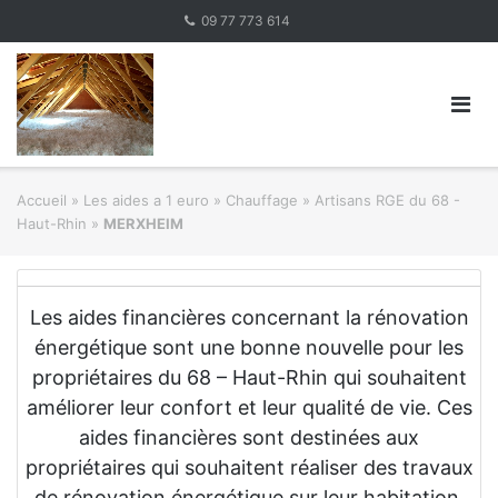
Skip
09 77 773 614
to
content
Accueil
»
Les aides a 1 euro » Chauffage
»
Artisans RGE du 68 -
Haut-Rhin
»
MERXHEIM
Les aides financières concernant la rénovation
énergétique sont une bonne nouvelle pour les
propriétaires du 68 – Haut-Rhin qui souhaitent
améliorer leur confort et leur qualité de vie. Ces
aides financières sont destinées aux
propriétaires qui souhaitent réaliser des travaux
de rénovation énergétique sur leur habitation.