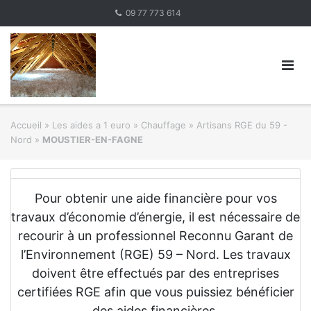
Skip
09 77 773 614
to
content
Accueil
»
Les aides a 1 euro » Chauffage
»
Artisans RGE du 59 -
Nord
»
MOUSTIER-EN-FAGNE
Pour obtenir une aide financière pour vos
travaux d’économie d’énergie, il est nécessaire de
recourir à un professionnel Reconnu Garant de
l’Environnement (RGE) 59 – Nord. Les travaux
doivent être effectués par des entreprises
certifiées RGE afin que vous puissiez bénéficier
des aides financières.