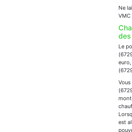
Ne la
VMC p
Cha
des
Le po
(6729
euro,
(6729
Vous 
(6729
monta
chauf
Lorsq
est a
pouvo