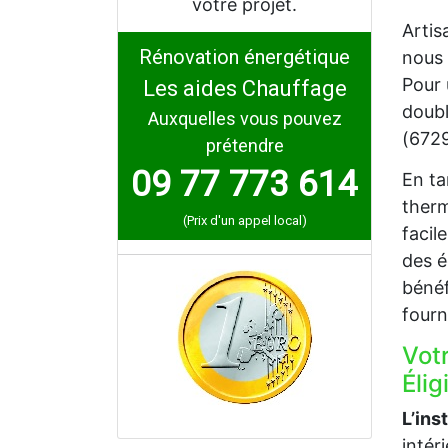
votre projet.
Artis
Rénovation énergétique
nous 
Pour 
Les aides Chauffage
doubl
Auxquelles vous pouvez
(6729
prétendre
09 77 773 614
En ta
therm
(Prix d'un appel local)
facil
des é
bénéf
fourn
Vot
Élig
L’ins
intér