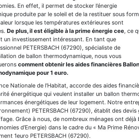
mies. En effet, il permet de stocker l’énergie
ique produite par le soleil et de la restituer sous for
aleur lorsque les températures extérieures sont
es.
De plus, il est éligible à la prime énergie cee
, ce q
it un investissement intéressant. En tant que
ssionnel PETERSBACH (67290), spécialiste de
tallation de ballon thermodynamique, nous vous
querons
comment obtenir les aides financières Ballo
modynamique pour 1 euro.
nce Nationale de l’Habitat, accorde des aides financ
rité énergétique qui veulent installer un ballon the
rmances énergétiques de leur logement. Notre entre
ironnement) PETERSBACH (67290), établit des devis g
fage. Grâce à nous, de nombreux ménages ont déjà bé
nomies d’Energie) dans le cadre du « Ma Prime Rénov'
ement 1euro PETERSBACH (67290).