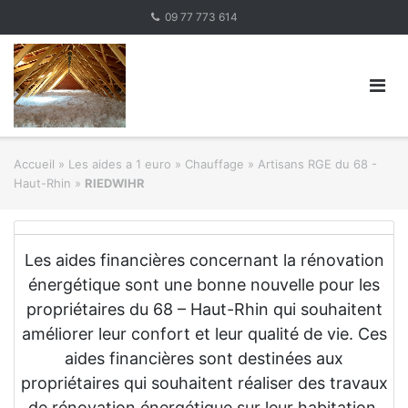
Skip
09 77 773 614
to
content
Accueil
»
Les aides a 1 euro » Chauffage
»
Artisans RGE du 68 -
Haut-Rhin
»
RIEDWIHR
Les aides financières concernant la rénovation
énergétique sont une bonne nouvelle pour les
propriétaires du 68 – Haut-Rhin qui souhaitent
améliorer leur confort et leur qualité de vie. Ces
aides financières sont destinées aux
propriétaires qui souhaitent réaliser des travaux
de rénovation énergétique sur leur habitation.