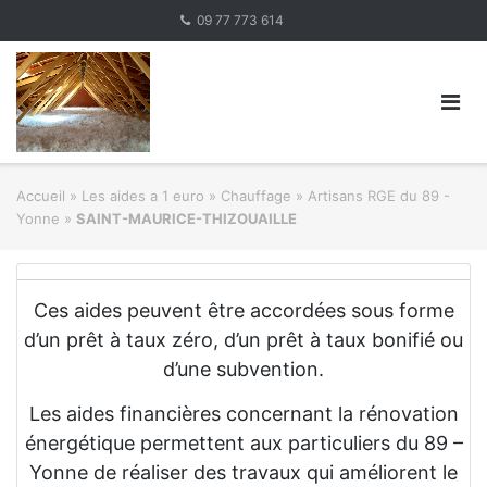
Skip
09 77 773 614
to
content
Accueil
»
Les aides a 1 euro » Chauffage
»
Artisans RGE du 89 -
Yonne
»
SAINT-MAURICE-THIZOUAILLE
Ces aides peuvent être accordées sous forme
d’un prêt à taux zéro, d’un prêt à taux bonifié ou
d’une subvention.
Les aides financières concernant la rénovation
énergétique permettent aux particuliers du 89 –
Yonne de réaliser des travaux qui améliorent le