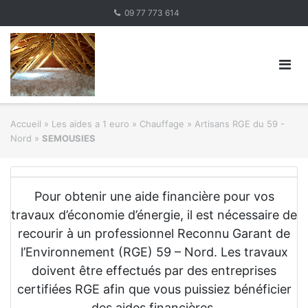
Skip
09 77 773 614
to
content
Accueil
»
Les aides a 1 euro » Chauffage
»
Artisans RGE du 59 -
Nord
»
SEMOUSIES
Pour obtenir une aide financière pour vos
travaux d’économie d’énergie, il est nécessaire de
recourir à un professionnel Reconnu Garant de
l’Environnement (RGE) 59 – Nord. Les travaux
doivent être effectués par des entreprises
certifiées RGE afin que vous puissiez bénéficier
des aides financières.