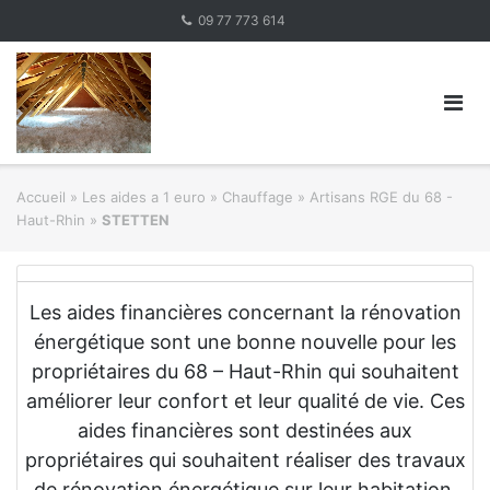
Skip
09 77 773 614
to
content
Accueil
»
Les aides a 1 euro » Chauffage
»
Artisans RGE du 68 -
Haut-Rhin
»
STETTEN
Les aides financières concernant la rénovation
énergétique sont une bonne nouvelle pour les
propriétaires du 68 – Haut-Rhin qui souhaitent
améliorer leur confort et leur qualité de vie. Ces
aides financières sont destinées aux
propriétaires qui souhaitent réaliser des travaux
de rénovation énergétique sur leur habitation.