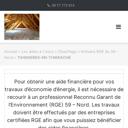
Skip
09 77 773 614
to
content
Accueil
»
Les aides a 1 euro » Chauffage
»
Artisans RGE du 59 -
Nord
»
TAISNIERES-EN-THIERACHE
Pour obtenir une aide financière pour vos
travaux d’économie d’énergie, il est nécessaire de
recourir à un professionnel Reconnu Garant de
l’Environnement (RGE) 59 – Nord. Les travaux
doivent être effectués par des entreprises
certifiées RGE afin que vous puissiez bénéficier
des aides financières.