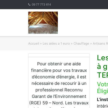
Skip
09 77 773 614
to
content
Accueil
»
Les aides a 1 euro » Chauffage
»
Artisans 
Les
Pour obtenir une aide
à g
financière pour vos travaux
TE
d’économie d’énergie, il est
nécessaire de recourir à un
Vot
professionnel Reconnu
Élig
Garant de l’Environnement
L’ins
(RGE) 59 – Nord. Les travaux
intér