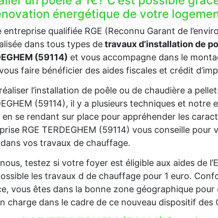
aller un poêle à 1€? C’est possible grâc
rénovation énergétique de votre logem
 entreprise qualifiée RGE (Reconnu Garant de l’en
alisée dans tous types de
travaux d’installation de p
EGHEM (59114)
et vous accompagne dans le montag
vous faire bénéficier des aides fiscales et crédit d’im
réaliser l’installation de poêle ou de chaudière a pell
GHEM (59114), il y a plusieurs techniques et notre 
 en se rendant sur place pour appréhender les caract
prise RGE TERDEGHEM (59114) vous conseille pour vou
t dans vos travaux de chauffage.
nous, testez si votre foyer est éligible aux aides de 
ossible les travaux d de chauffage pour 1 euro. Confo
e, vous êtes dans la bonne zone géographique pour 
en charge dans le cadre de ce nouveau dispositif des