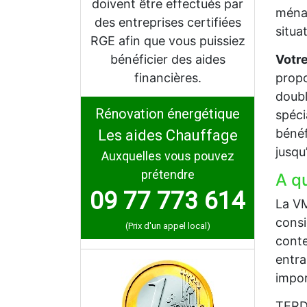
doivent être effectués par
ménag
des entreprises certifiées
situa
RGE afin que vous puissiez
bénéficier des aides
Votre
financières.
propo
doubl
Rénovation énergétique
spéci
bénéf
Les aides Chauffage
jusqu
Auxquelles vous pouvez
prétendre
A q
09 77 773 614
La VM
consi
(Prix d'un appel local)
conte
entra
impor
TERDE