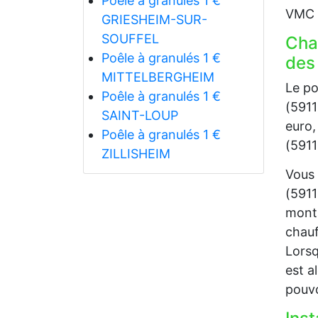
Poêle à granulés 1 €
VMC p
GRIESHEIM-SUR-
SOUFFEL
Cha
Poêle à granulés 1 €
des
MITTELBERGHEIM
Le po
Poêle à granulés 1 €
(5911
SAINT-LOUP
euro,
Poêle à granulés 1 €
(5911
ZILLISHEIM
Vous 
(5911
monta
chauf
Lorsq
est a
pouvo