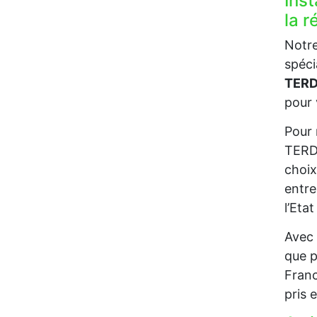
Inst
la 
Notre
spéci
TERD
pour 
Pour 
TERDE
choix
entre
l’Eta
Avec 
que p
Franc
pris 