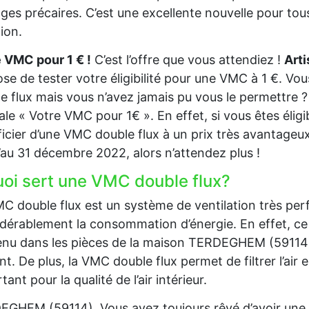
es précaires. C’est une excellente nouvelle pour tous
tion.
 VMC pour 1 € !
C’est l’offre que vous attendiez !
Art
se de tester votre éligibilité pour une VMC à 1 €. Vo
e flux mais vous n’avez jamais pu vous le permettre ? 
ale « Votre VMC pour 1€ ». En effet, si vous êtes éli
icier d’une VMC double flux à un prix très avantageux.
’au 31 décembre 2022, alors n’attendez plus !
uoi sert une VMC double flux?
C double flux est un système de ventilation très per
dérablement la consommation d’énergie. En effet, ce 
nu dans les pièces de la maison TERDEGHEM (59114) et d
nt. De plus, la VMC double flux permet de filtrer l’air en
tant pour la qualité de l’air intérieur.
GHEM (59114), Vous avez toujours rêvé d’avoir une 