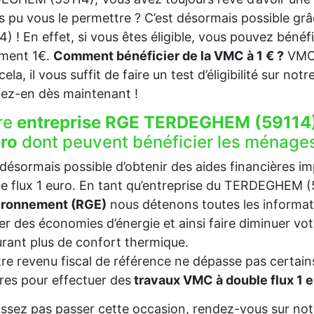
s pu vous le permettre ? C’est désormais possible 
4) ! En effet, si vous êtes éligible, vous pouvez béné
ement 1€.
Comment bénéficier de la VMC à 1 € ?
VMC 
ela, il vous suffit de faire un test d’éligibilité sur not
tez-en dès maintenant !
re
entreprise RGE TERDEGHEM (59114)
uro
dont peuvent bénéficier les ménage
t désormais possible d’obtenir des aides financières i
e flux 1 euro. En tant qu’entreprise du TERDEGHEM 
vironnement (RGE)
nous détenons toutes les informat
ser des économies d’énergie et ainsi faire diminuer v
rant plus de confort thermique.
tre revenu fiscal de référence ne dépasse pas certains
es pour effectuer des
travaux VMC à double flux 1
issez pas passer cette occasion, rendez-vous sur notr