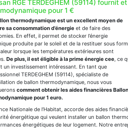
isan RGE TERDEGHEM (59114) fournit et
rmodynamique pour 1 €
allon thermodynamique est un excellent moyen de
ire sa consommation d’énergie
et de faire des
mies. En effet, il permet de stocker l’énergie
ique produite par le soleil et de la restituer sous for
aleur lorsque les températures extérieures sont
es.
De plus, il est éligible à la prime énergie cee
, ce q
it un investissement intéressant. En tant que
ssionnel TERDEGHEM (59114), spécialiste de
tallation de ballon thermodynamique, nous vous
querons
comment obtenir les aides financières Ballo
modynamique pour 1 euro.
nce Nationale de l’Habitat, accorde des aides financ
rité énergétique qui veulent installer un ballon the
rmances énergétiques de leur logement. Notre entre