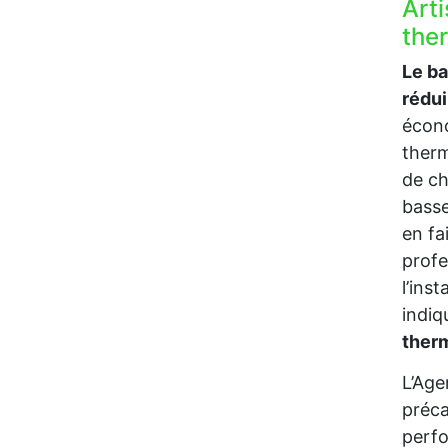
Art
the
Le b
rédu
écono
therm
de ch
bass
en fa
profe
l’ins
indi
ther
L’Age
préca
perfo