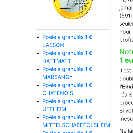
jamai
(5911
seul
Pour c
Poêle à granulés 1 €
profi
LASSON
Not
Poêle à granulés 1 €
1 e
HATTMATT
Poêle à granulés 1 €
Il es
MARSANGY
doubl
Poêle à granulés 1 €
l’En
CHATENOIS
réali
Poêle à granulés 1 €
procu
UFFHEIM
Si vo
Poêle à granulés 1 €
mesur
MITTELSCHAEFFOLSHEIM
Ne la