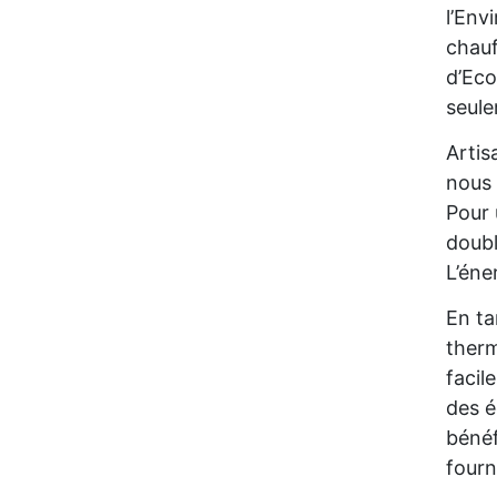
l’Env
chauf
d’Eco
seul
Artis
nous 
Pour 
doubl
L’éne
En ta
therm
facil
des é
bénéf
fourn