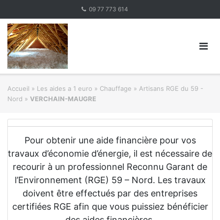
Skip
09 77 773 614
to
content
Accueil
»
Les aides a 1 euro » Chauffage
»
Artisans RGE du 59 -
Nord
»
VERCHAIN-MAUGRE
Pour obtenir une aide financière pour vos
travaux d’économie d’énergie, il est nécessaire de
recourir à un professionnel Reconnu Garant de
l’Environnement (RGE) 59 – Nord. Les travaux
doivent être effectués par des entreprises
certifiées RGE afin que vous puissiez bénéficier
des aides financières.