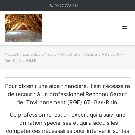
Skip
09 77 773 614
to
content
Accueil
»
Les aides a 1 euro » Chauffage
»
Artisans RGE du 67-
Bas-Rhin
»
VILLE
Pour obtenir une aide financière, il est nécessaire
de recourir à un professionnel Reconnu Garant
de l’Environnement (RGE) 67- Bas-Rhin.
Ce professionnel est un expert qui a suivi une
formation spécialisée et qui a acquis les
compétences nécessaires pour intervenir sur les