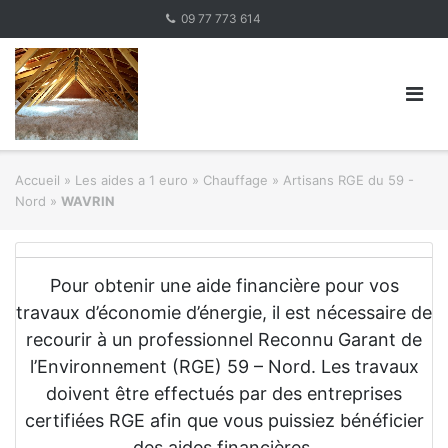
Skip
09 77 773 614
to
content
Accueil
»
Les aides a 1 euro » Chauffage
»
Artisans RGE du 59 -
Nord
»
WAVRIN
Pour obtenir une aide financière pour vos
travaux d’économie d’énergie, il est nécessaire de
recourir à un professionnel Reconnu Garant de
l’Environnement (RGE) 59 – Nord. Les travaux
doivent être effectués par des entreprises
certifiées RGE afin que vous puissiez bénéficier
des aides financières.