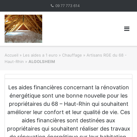
Skip
09 77 773 614
to
content
Accueil
»
Les aides a 1 euro » Chauffage
»
Artisans RGE du 68 -
Haut-Rhin
»
ALGOLSHEIM
Les aides financières concernant la rénovation
énergétique sont une bonne nouvelle pour les
propriétaires du 68 – Haut-Rhin qui souhaitent
améliorer leur confort et leur qualité de vie. Ces
aides financières sont destinées aux
propriétaires qui souhaitent réaliser des travaux
de rénovation énergétique sur leur habitation.