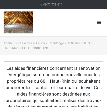
Skip
09 77 773 614
to
content
Accueil
»
Les aides a 1 euro » Chauffage
»
Artisans RGE du 68 -
Haut-Rhin
»
FOLGENSBOURG
Les aides financières concernant la rénovation
énergétique sont une bonne nouvelle pour les
propriétaires du 68 – Haut-Rhin qui souhaitent
améliorer leur confort et leur qualité de vie. Ces
aides financières sont destinées aux
propriétaires qui souhaitent réaliser des travaux
de rénovation énergétique sur leur habitation.