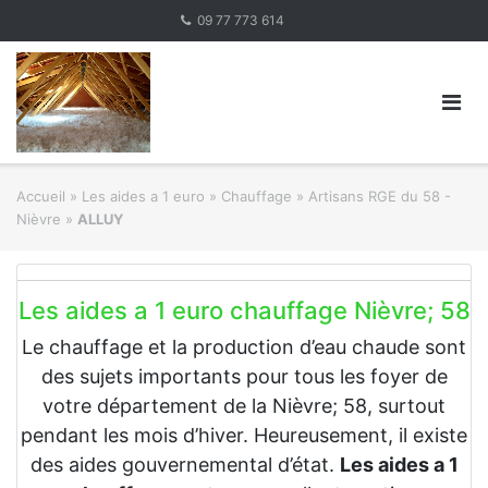
Skip
09 77 773 614
to
content
Accueil
»
Les aides a 1 euro » Chauffage
»
Artisans RGE du 58 -
Nièvre
»
ALLUY
Les aides a 1 euro chauffage Nièvre; 58
Le chauffage et la production d’eau chaude sont
des sujets importants pour tous les foyer de
votre département de la Nièvre; 58, surtout
pendant les mois d’hiver. Heureusement, il existe
des aides gouvernemental d’état.
Les aides a 1