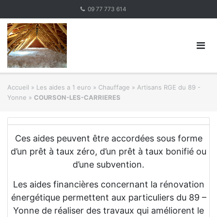
Skip
09 77 773 614
to
content
Accueil
»
Les aides a 1 euro » Chauffage
»
Artisans RGE du 89 -
Yonne
»
COURSON-LES-CARRIERES
Ces aides peuvent être accordées sous forme
d’un prêt à taux zéro, d’un prêt à taux bonifié ou
d’une subvention.
Les aides financières concernant la rénovation
énergétique permettent aux particuliers du 89 –
Yonne de réaliser des travaux qui améliorent le