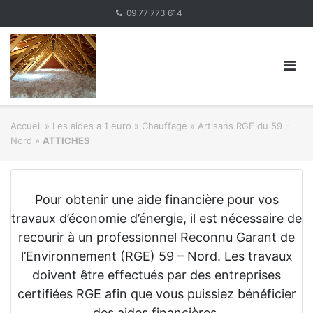
Skip
09 77 773 614
to
content
Accueil
»
Les aides a 1 euro » Chauffage
»
Artisans RGE du 59 -
Nord
»
ATTICHES
Pour obtenir une aide financière pour vos
travaux d’économie d’énergie, il est nécessaire de
recourir à un professionnel Reconnu Garant de
l’Environnement (RGE) 59 – Nord. Les travaux
doivent être effectués par des entreprises
certifiées RGE afin que vous puissiez bénéficier
des aides financières.