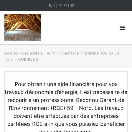
Skip
09 77 773 614
to
content
Accueil
»
Les aides a 1 euro » Chauffage
»
Artisans RGE du 59 -
Nord
»
COBRIEUX
Pour obtenir une aide financière pour vos
travaux d’économie d’énergie, il est nécessaire de
recourir à un professionnel Reconnu Garant de
l’Environnement (RGE) 59 – Nord. Les travaux
doivent être effectués par des entreprises
certifiées RGE afin que vous puissiez bénéficier
des aides financières.