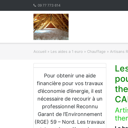
Skip
09 77 773 614
to
content
Accueil
»
Les aides a 1 euro » Chauffage
»
Artisans 
Le
Pour obtenir une aide
pou
financière pour vos travaux
th
d’économie d’énergie, il est
CA
nécessaire de recourir à un
professionnel Reconnu
Art
Garant de l’Environnement
the
(RGE) 59 – Nord. Les travaux