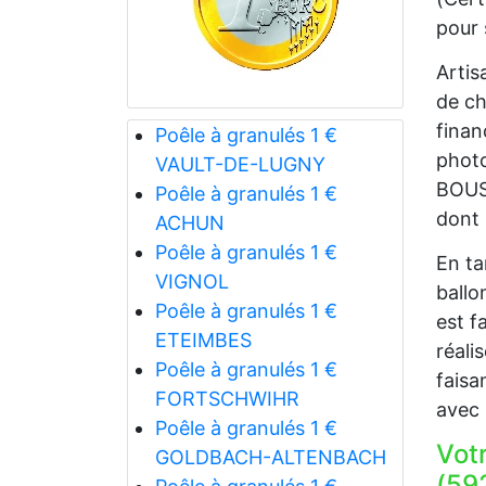
pour
Artis
de ch
finan
Poêle à granulés 1 €
photo
VAULT-DE-LUGNY
BOUSS
Poêle à granulés 1 €
dont 
ACHUN
Poêle à granulés 1 €
En ta
VIGNOL
ballo
Poêle à granulés 1 €
est f
ETEIMBES
réali
Poêle à granulés 1 €
faisa
FORTSCHWIHR
avec 
Poêle à granulés 1 €
Vot
GOLDBACH-ALTENBACH
(592