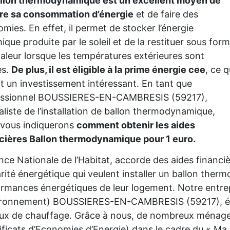
allon thermodynamique est un excellent moyen de
ire sa consommation d’énergie
et de faire des
mies. En effet, il permet de stocker l’énergie
ique produite par le soleil et de la restituer sous for
aleur lorsque les températures extérieures sont
es.
De plus, il est éligible à la prime énergie cee
, ce q
it un investissement intéressant. En tant que
essionnel BOUSSIERES-EN-CAMBRESIS (59217),
aliste de l’installation de ballon thermodynamique,
 vous indiquerons
comment obtenir les aides
cières Ballon thermodynamique pour 1 euro.
nce Nationale de l’Habitat, accorde des aides financ
rité énergétique qui veulent installer un ballon the
rmances énergétiques de leur logement. Notre entre
ironnement) BOUSSIERES-EN-CAMBRESIS (59217), étab
ux de chauffage. Grâce à nous, de nombreux ménages 
ificats d’Economies d’Energie) dans le cadre du « Ma 