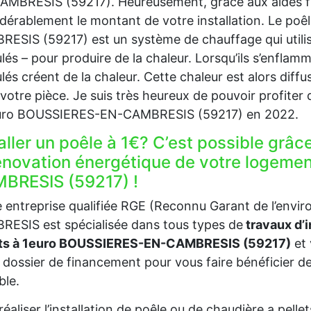
MBRESIS (59217). Heureusement, grâce aux aides fi
dérablement le montant de votre installation. Le p
ESIS (59217) est un système de chauffage qui utilise
lés – pour produire de la chaleur. Lorsqu’ils s’enflamme
lés créent de la chaleur. Cette chaleur est alors dif
votre pièce. Je suis très heureux de pouvoir profite
euro BOUSSIERES-EN-CAMBRESIS (59217) en 2022.
aller un poêle à 1€? C’est possible grâc
rénovation énergétique de votre logem
BRESIS (59217) !
 entreprise qualifiée RGE (Reconnu Garant de l’en
ESIS est spécialisée dans tous types de
travaux d’i
ets à 1euro BOUSSIERES-EN-CAMBRESIS (59217)
et 
 dossier de financement pour vous faire bénéficier des
ble.
réaliser l’installation de poêle ou de chaudière a pell