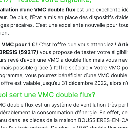
tallation d’une VMC double flux
est une excellente idée
ieur. De plus, l’État a mis en place des dispositifs d’a
es précaires. C’est une excellente nouvelle pour tous
tion.
 VMC pour 1 € !
C’est l’offre que vous attendiez !
Art
RESIS (59217)
vous propose de tester votre éligibi
urs rêvé d’avoir une VMC à double flux mais vous n’av
mais possible grâce à l’offre spéciale « Votre VMC pour
ogramme, vous pourrez bénéficier d’une VMC double f
 offre est valable jusqu’au 31 décembre 2022, alors n’
uoi sert une VMC double flux?
C double flux est un système de ventilation très per
dérablement la consommation d’énergie. En effet, ce 
nu dans les pièces de la maison BOUSSIERES-EN-CAMB
fer l’air frais entrant. De plus, la VMC double flux perme