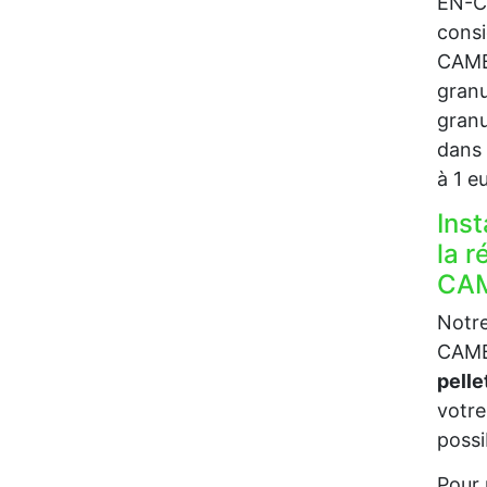
EN-CA
consi
CAMBR
granu
granu
dans 
à 1 
Inst
la 
CAM
Notre
CAMBR
pell
votre
possi
Pour 