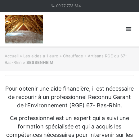
Skip
09 77 773 614
to
content
Accueil
»
Les aides a 1 euro » Chauffage
»
Artisans RGE du 67-
Bas-Rhin
»
SESSENHEIM
Pour obtenir une aide financière, il est nécessaire
de recourir à un professionnel Reconnu Garant
de l’Environnement (RGE) 67- Bas-Rhin.
Ce professionnel est un expert qui a suivi une
formation spécialisée et qui a acquis les
compétences nécessaires pour intervenir sur les