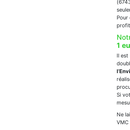
(6743
seul
Pour c
profi
Not
1 e
Il es
doubl
l’En
réali
procu
Si vo
mesur
Ne la
VMC p