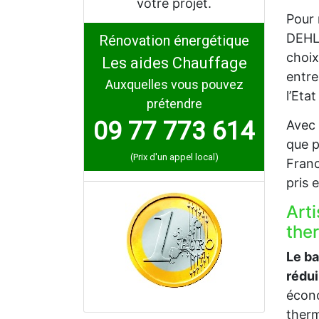
votre projet.
Pour 
DEHLI
Rénovation énergétique
choix
Les aides Chauffage
entre
Auxquelles vous pouvez
l’Eta
prétendre
09 77 773 614
Avec 
que p
(Prix d'un appel local)
Franc
pris 
Art
the
Le b
rédu
écono
therm