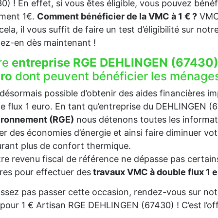
0) ! En effet, si vous êtes éligible, vous pouvez béné
ement 1€.
Comment bénéficier de la VMC à 1 € ?
VMC 
ela, il vous suffit de faire un test d’éligibilité sur not
tez-en dès maintenant !
re
entreprise RGE DEHLINGEN (67430)
uro
dont peuvent bénéficier les ménage
t désormais possible d’obtenir des aides financières i
e flux 1 euro. En tant qu’entreprise du DEHLINGEN 
vironnement (RGE)
nous détenons toutes les informat
ser des économies d’énergie et ainsi faire diminuer v
rant plus de confort thermique.
tre revenu fiscal de référence ne dépasse pas certains
es pour effectuer des
travaux VMC à double flux 1
issez pas passer cette occasion, rendez-vous sur notr
our 1 € Artisan RGE DEHLINGEN (67430) ! C’est l’off