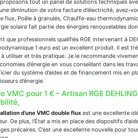
proposons tout un panel de solutions techniques av
une diminution de votre facture d’électricité, avez-
e flux, Poêle à granulés, Chauffe-eau thermodynami
rgie solaire fait partie des énergies renouvelables don
nt que professionnels qualifiés RGE intervenant à D
odynamique 1 euro est un excellent produit. Il est trè
e à utiliser et très pratique. Je le recommande viveme
conomies d’énergie en vous conseillant dans les trava
icier du système d’aides et de financement mis en pla
isseurs d’énergie.
re VMC pour 1 € – Artisan RGE DEHLING
ibilité,
tallation d’une VMC double flux
est une excellente idée
ieur. De plus, l’État a mis en place des dispositifs d’a
es précaires. C’est une excellente nouvelle pour tous
tion.