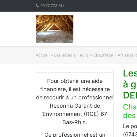
Skip
09 77 773 614
to
content
Accueil
»
Les aides a 1 euro » Chauffage
»
Artisans 
Les
Pour obtenir une aide
à g
financière, il est nécessaire
DE
de recourir à un professionnel
Reconnu Garant de
Cha
l’Environnement (RGE) 67-
des
Bas-Rhin.
Le po
(6743
Ce professionnel est un