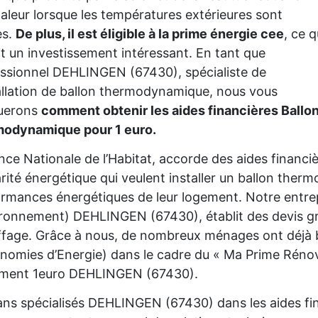
aleur lorsque les températures extérieures sont
es.
De plus, il est éligible à la prime énergie cee
, ce q
it un investissement intéressant. En tant que
ssionnel DEHLINGEN (67430), spécialiste de
tallation de ballon thermodynamique, nous vous
querons
comment obtenir les aides financières Ballo
modynamique pour 1 euro.
nce Nationale de l’Habitat, accorde des aides financ
rité énergétique qui veulent installer un ballon the
rmances énergétiques de leur logement. Notre entre
ironnement) DEHLINGEN (67430), établit des devis gr
fage. Grâce à nous, de nombreux ménages ont déjà bé
nomies d’Energie) dans le cadre du « Ma Prime Rénov'
ement 1euro DEHLINGEN (67430).
ans spécialisés DEHLINGEN (67430) dans les aides fi