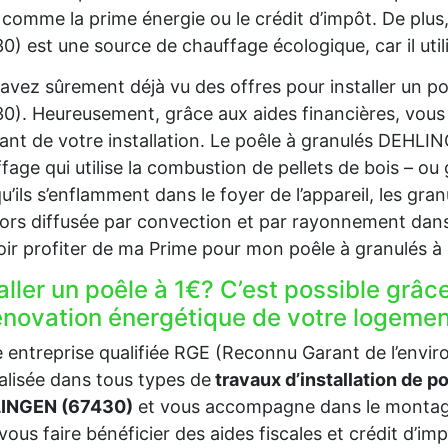
 comme la prime énergie ou le crédit d’impôt. De plu
0) est une source de chauffage écologique, car il util
avez sûrement déjà vu des offres pour installer un 
0). Heureusement, grâce aux aides financières, vous
nt de votre installation. Le poêle à granulés DEHL
fage qui utilise la combustion de pellets de bois – ou 
u’ils s’enflamment dans le foyer de l’appareil, les gra
lors diffusée par convection et par rayonnement dans
ir profiter de ma Prime pour mon poêle à granulés 
aller un poêle à 1€? C’est possible grâc
rénovation énergétique de votre logem
 entreprise qualifiée RGE (Reconnu Garant de l’env
alisée dans tous types de
travaux d’installation de p
INGEN (67430)
et vous accompagne dans le montage
vous faire bénéficier des aides fiscales et crédit d’im