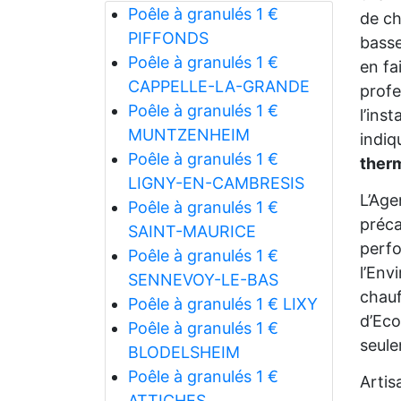
Poêle à granulés 1 €
de ch
PIFFONDS
bass
Poêle à granulés 1 €
en fa
CAPPELLE-LA-GRANDE
profe
Poêle à granulés 1 €
l’ins
MUNTZENHEIM
indi
Poêle à granulés 1 €
ther
LIGNY-EN-CAMBRESIS
L’Age
Poêle à granulés 1 €
préca
SAINT-MAURICE
perfo
Poêle à granulés 1 €
l’Env
SENNEVOY-LE-BAS
chauf
Poêle à granulés 1 € LIXY
d’Eco
Poêle à granulés 1 €
seul
BLODELSHEIM
Poêle à granulés 1 €
Artis
ATTICHES