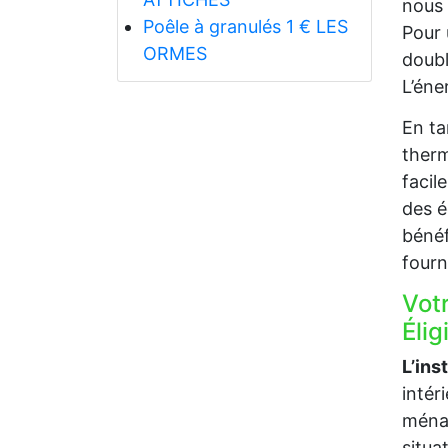
nous 
Poêle à granulés 1 € LES
Pour 
ORMES
doubl
L’éne
En ta
therm
facil
des é
bénéf
fourn
Vot
Élig
L’ins
intér
ménag
situa