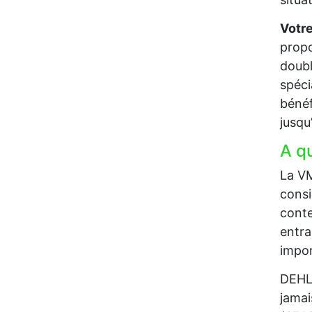
Votre
propo
doubl
spéci
bénéf
jusqu
A q
La VM
consi
conte
entra
impor
DEHLI
jamai