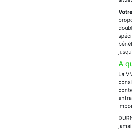
Votre
propo
doubl
spéci
bénéf
jusqu
A q
La VM
consi
conte
entra
impor
DURNI
jamai