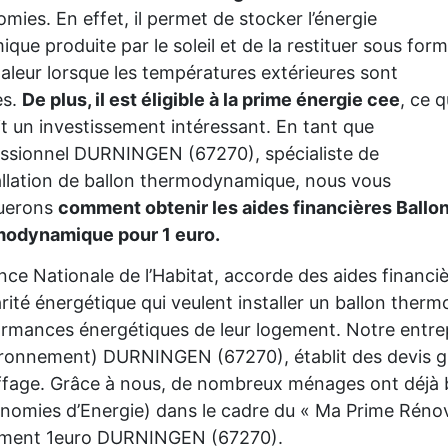
mies. En effet, il permet de stocker l’énergie
ique produite par le soleil et de la restituer sous for
aleur lorsque les températures extérieures sont
es.
De plus, il est éligible à la prime énergie cee
, ce q
it un investissement intéressant. En tant que
ssionnel DURNINGEN (67270), spécialiste de
tallation de ballon thermodynamique, nous vous
querons
comment obtenir les aides financières Ballo
modynamique pour 1 euro.
nce Nationale de l’Habitat, accorde des aides financ
rité énergétique qui veulent installer un ballon the
rmances énergétiques de leur logement. Notre entre
ironnement) DURNINGEN (67270), établit des devis gr
fage. Grâce à nous, de nombreux ménages ont déjà bé
nomies d’Energie) dans le cadre du « Ma Prime Rénov'
ement 1euro DURNINGEN (67270).