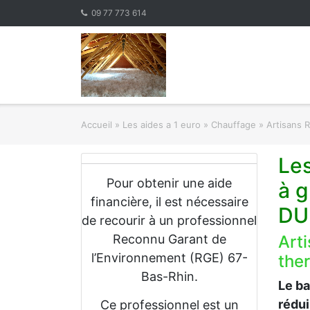
Skip
09 77 773 614
to
content
Accueil
»
Les aides a 1 euro » Chauffage
»
Artisans 
Les
Pour obtenir une aide
à g
financière, il est nécessaire
DU
de recourir à un professionnel
Reconnu Garant de
Art
l’Environnement (RGE) 67-
the
Bas-Rhin.
Le b
rédu
Ce professionnel est un