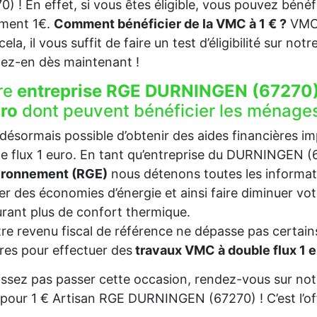
0) ! En effet, si vous êtes éligible, vous pouvez béné
ement 1€.
Comment bénéficier de la VMC à 1 € ?
VMC 
ela, il vous suffit de faire un test d’éligibilité sur not
tez-en dès maintenant !
re
entreprise RGE DURNINGEN (67270)
uro
dont peuvent bénéficier les ménage
t désormais possible d’obtenir des aides financières i
e flux 1 euro. En tant qu’entreprise du DURNINGEN 
vironnement (RGE)
nous détenons toutes les informat
ser des économies d’énergie et ainsi faire diminuer v
rant plus de confort thermique.
tre revenu fiscal de référence ne dépasse pas certains
es pour effectuer des
travaux VMC à double flux 1
issez pas passer cette occasion, rendez-vous sur notr
our 1 € Artisan RGE DURNINGEN (67270) ! C’est l’of