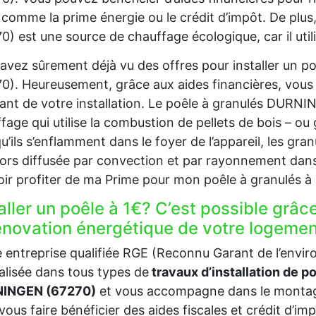
 comme la prime énergie ou le crédit d’impôt. De plu
0) est une source de chauffage écologique, car il util
avez sûrement déjà vu des offres pour installer un
0). Heureusement, grâce aux aides financières, vous
nt de votre installation. Le poêle à granulés DURN
fage qui utilise la combustion de pellets de bois – ou 
u’ils s’enflamment dans le foyer de l’appareil, les gra
lors diffusée par convection et par rayonnement dans
ir profiter de ma Prime pour mon poêle à granulés
aller un poêle à 1€? C’est possible grâc
rénovation énergétique de votre logem
 entreprise qualifiée RGE (Reconnu Garant de l’en
alisée dans tous types de
travaux d’installation de p
INGEN (67270)
et vous accompagne dans le montag
vous faire bénéficier des aides fiscales et crédit d’im