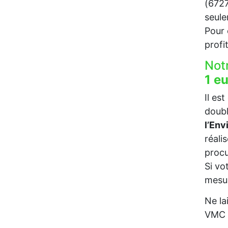
(6727
seul
Pour c
profi
Not
1 e
Il es
doubl
l’En
réali
procu
Si vo
mesur
Ne la
VMC p