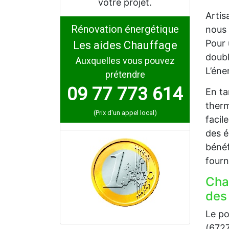
votre projet.
Artis
Rénovation énergétique
nous 
Pour 
Les aides Chauffage
doubl
Auxquelles vous pouvez
L’éne
prétendre
09 77 773 614
En ta
therm
(Prix d'un appel local)
facil
des é
bénéf
fourn
Cha
des
Le po
(6727