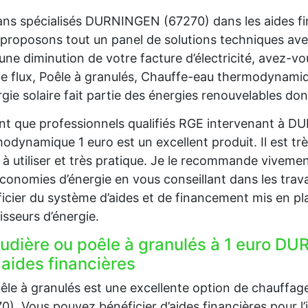
ans spécialisés DURNINGEN (67270) dans les aides fi
proposons tout un panel de solutions techniques av
une diminution de votre facture d’électricité, avez-
e flux, Poêle à granulés, Chauffe-eau thermodynam
rgie solaire fait partie des énergies renouvelables don
nt que professionnels qualifiés RGE intervenant à D
odynamique 1 euro est un excellent produit. Il est trè
e à utiliser et très pratique. Je le recommande viveme
conomies d’énergie en vous conseillant dans les trava
icier du système d’aides et de financement mis en pla
isseurs d’énergie.
udière ou poêle à granulés à 1 euro DU
 aides financières
êle à granulés est une excellente option de chauff
0). Vous pouvez bénéficier d’aides financières pour l’i