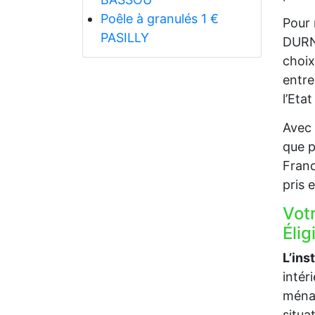
Poêle à granulés 1 €
Pour 
PASILLY
DURNI
choix
entre
l’Eta
Avec 
que p
Franc
pris 
Vot
Élig
L’ins
intér
ménag
situa