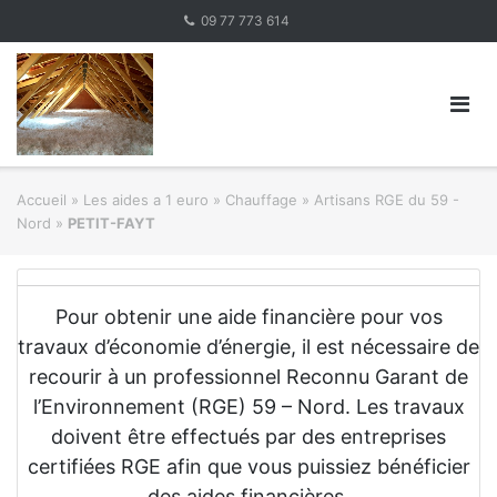
Skip
09 77 773 614
to
content
Accueil
»
Les aides a 1 euro » Chauffage
»
Artisans RGE du 59 -
Nord
»
PETIT-FAYT
Pour obtenir une aide financière pour vos
travaux d’économie d’énergie, il est nécessaire de
recourir à un professionnel Reconnu Garant de
l’Environnement (RGE) 59 – Nord. Les travaux
doivent être effectués par des entreprises
certifiées RGE afin que vous puissiez bénéficier
des aides financières.