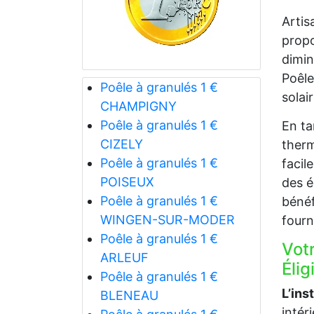
Artis
propo
dimin
Poêle
Poêle à granulés 1 €
solai
CHAMPIGNY
Poêle à granulés 1 €
En ta
CIZELY
therm
Poêle à granulés 1 €
facil
POISEUX
des é
Poêle à granulés 1 €
bénéf
WINGEN-SUR-MODER
fourn
Poêle à granulés 1 €
Vot
ARLEUF
Élig
Poêle à granulés 1 €
L’ins
BLENEAU
intér