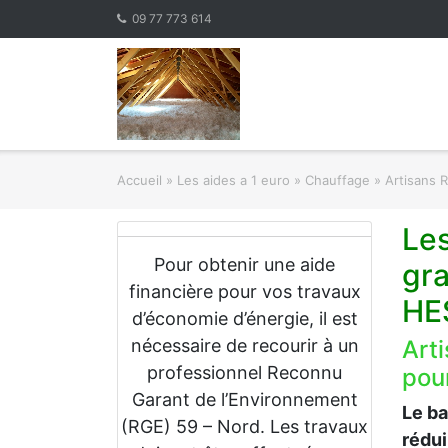
Skip
09 77 773 614
to
content
Accueil
»
Les aides a 1 euro » Chauffage
»
Artisans 
Les
Pour obtenir une aide
gr
financière pour vos travaux
HE
d’économie d’énergie, il est
nécessaire de recourir à un
Art
professionnel Reconnu
pour
Garant de l’Environnement
Le b
(RGE) 59 – Nord. Les travaux
rédu