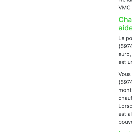
VMC p
Cha
aide
Le po
(5974
euro,
est u
Vous 
(5974
monta
chauf
Lorsq
est a
pouvo