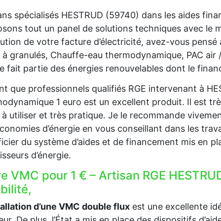
ans spécialisés HESTRUD (59740) dans les aides fina
sons tout un panel de solutions techniques avec le
ution de votre facture d’électricité, avez-vous pensé
 à granulés, Chauffe-eau thermodynamique, PAC air 
re fait partie des énergies renouvelables dont le fina
nt que professionnels qualifiés RGE intervenant à H
odynamique 1 euro est un excellent produit. Il est trè
e à utiliser et très pratique. Je le recommande viveme
conomies d’énergie en vous conseillant dans les trava
icier du système d’aides et de financement mis en pla
isseurs d’énergie.
re VMC pour 1 € – Artisan RGE HESTRUD
ibilité,
tallation d’une VMC double flux
est une excellente idée
ieur. De plus, l’État a mis en place des dispositifs d’a