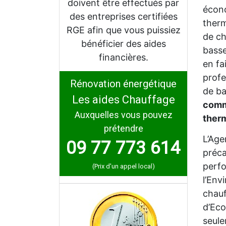
doivent être effectués par
écono
des entreprises certifiées
therm
RGE afin que vous puissiez
de ch
bénéficier des aides
bass
financières.
en fa
profe
Rénovation énergétique
de ba
Les aides Chauffage
comme
Auxquelles vous pouvez
ther
prétendre
L’Age
09 77 773 614
préca
perfo
(Prix d'un appel local)
l’Env
chauf
d’Eco
seul