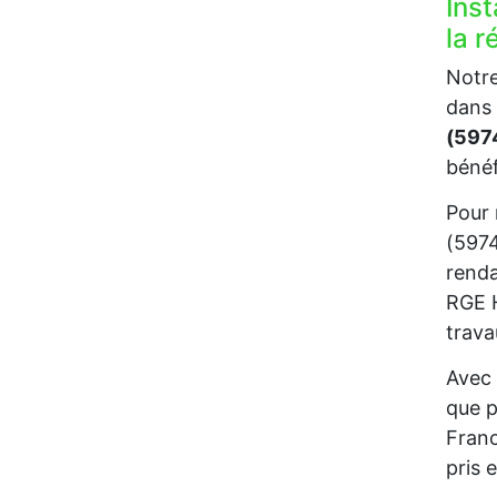
Inst
la 
Notre
dans 
(597
bénéf
Pour 
(5974
renda
RGE H
trava
Avec 
que p
Franc
pris 