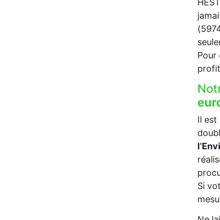
HESTR
jamai
(5974
seul
Pour c
profi
Not
eur
Il es
doubl
l’En
réali
procu
Si vo
mesur
Ne la