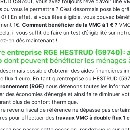
UD (59740), Vous avez toujours rêvé d’avoir une VM
s pu vous le permettre ? C’est désormais possible g
0) ! En effet, si vous êtes éligible, vous pouvez béné
ement 1€.
Comment bénéficier de la VMC à 1 € ?
VMC 
ela, il vous suffit de faire un test d’éligibilité sur not
tez-en dès maintenant !
re
entreprise RGE HESTRUD (59740):
o
dont peuvent bénéficier les ménages 
t désormais possible d’obtenir des aides financières i
e flux 1 euro. En tant qu’entreprise du HESTRUD (59
vironnement (RGE)
nous détenons toutes les informat
ser des économies d’énergie et ainsi faire diminuer v
rant plus de confort thermique.
tre revenu fiscal de référence ne dépasse pas certains
es pour effectuer des
travaux VMC à double flux 1
issez pas passer cette occasion, rendez-vous sur notr