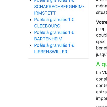
Poêle à granulés 1 €
ménag
SCHARRACHBERGHEIM-
situa
IRMSTETT
Poêle à granulés 1 €
Votre
CLEEBOURG
propo
Poêle à granulés 1 €
doubl
BARTENHEIM
spéci
Poêle à granulés 1 €
bénéf
LIEBENSWILLER
jusqu
A q
La VM
consi
conte
entra
impor