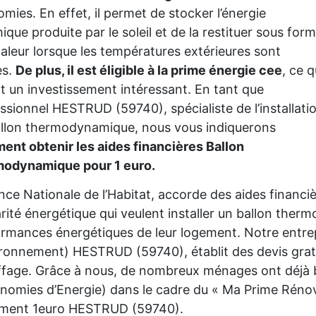
mies. En effet, il permet de stocker l’énergie
ique produite par le soleil et de la restituer sous for
aleur lorsque les températures extérieures sont
es.
De plus, il est éligible à la prime énergie cee
, ce q
it un investissement intéressant. En tant que
ssionnel HESTRUD (59740), spécialiste de l’installati
llon thermodynamique, nous vous indiquerons
nt obtenir les aides financières Ballon
modynamique pour 1 euro.
nce Nationale de l’Habitat, accorde des aides financ
rité énergétique qui veulent installer un ballon the
rmances énergétiques de leur logement. Notre entre
ironnement) HESTRUD (59740), établit des devis grat
fage. Grâce à nous, de nombreux ménages ont déjà bé
nomies d’Energie) dans le cadre du « Ma Prime Rénov'
ement 1euro HESTRUD (59740).