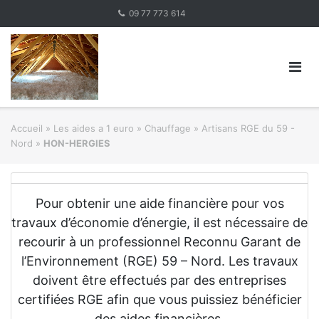
Skip
09 77 773 614
to
content
Accueil
»
Les aides a 1 euro » Chauffage
»
Artisans RGE du 59 -
Nord
»
HON-HERGIES
Pour obtenir une aide financière pour vos
travaux d’économie d’énergie, il est nécessaire de
recourir à un professionnel Reconnu Garant de
l’Environnement (RGE) 59 – Nord. Les travaux
doivent être effectués par des entreprises
certifiées RGE afin que vous puissiez bénéficier
des aides financières.