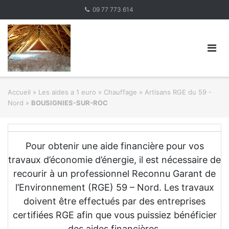
Skip
09 77 773 614
to
content
Accueil
»
Les aides a 1 euro » Chauffage
»
Artisans RGE du 59 -
Nord
»
BOUSIGNIES-SUR-ROC
Pour obtenir une aide financière pour vos
travaux d’économie d’énergie, il est nécessaire de
recourir à un professionnel Reconnu Garant de
l’Environnement (RGE) 59 – Nord. Les travaux
doivent être effectués par des entreprises
certifiées RGE afin que vous puissiez bénéficier
des aides financières.