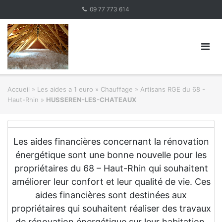
Skip
09 77 773 614
to
content
Accueil
»
Les aides a 1 euro » Chauffage
»
Artisans RGE du 68 -
Haut-Rhin
»
HUSSEREN-LES-CHATEAUX
Les aides financières concernant la rénovation
énergétique sont une bonne nouvelle pour les
propriétaires du 68 – Haut-Rhin qui souhaitent
améliorer leur confort et leur qualité de vie. Ces
aides financières sont destinées aux
propriétaires qui souhaitent réaliser des travaux
de rénovation énergétique sur leur habitation.