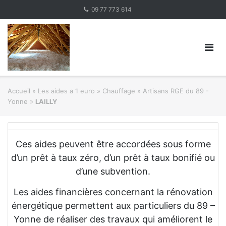
Skip
09 77 773 614
to
content
Accueil
»
Les aides a 1 euro » Chauffage
»
Artisans RGE du 89 -
Yonne
»
LAILLY
Ces aides peuvent être accordées sous forme
d’un prêt à taux zéro, d’un prêt à taux bonifié ou
d’une subvention.
Les aides financières concernant la rénovation
énergétique permettent aux particuliers du 89 –
Yonne de réaliser des travaux qui améliorent le