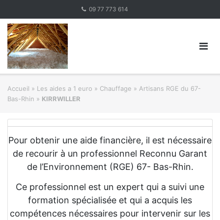
Skip
09 77 773 614
to
content
Accueil
»
Les aides a 1 euro » Chauffage
»
Artisans RGE du 67-
Bas-Rhin
»
KIRRWILLER
Pour obtenir une aide financière, il est nécessaire
de recourir à un professionnel Reconnu Garant
de l’Environnement (RGE) 67- Bas-Rhin.
Ce professionnel est un expert qui a suivi une
formation spécialisée et qui a acquis les
compétences nécessaires pour intervenir sur les