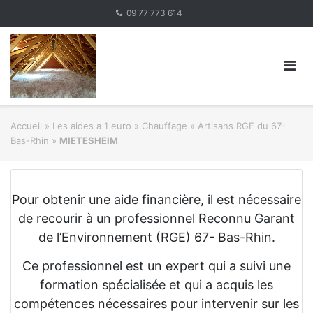
Skip
09 77 773 614
to
content
Accueil
»
Les aides a 1 euro » Chauffage
»
Artisans RGE du 67-
Bas-Rhin
»
MIETESHEIM
Pour obtenir une aide financière, il est nécessaire
de recourir à un professionnel Reconnu Garant
de l’Environnement (RGE) 67- Bas-Rhin.
Ce professionnel est un expert qui a suivi une
formation spécialisée et qui a acquis les
compétences nécessaires pour intervenir sur les