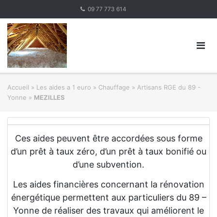
Skip
09 77 773 614
to
content
Accueil
»
Les aides a 1 euro » Chauffage
»
Artisans RGE du 89 -
Yonne
»
MEZILLES
Ces aides peuvent être accordées sous forme
d’un prêt à taux zéro, d’un prêt à taux bonifié ou
d’une subvention.
Les aides financières concernant la rénovation
énergétique permettent aux particuliers du 89 –
Yonne de réaliser des travaux qui améliorent le