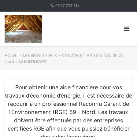
Skip
09 77 773 614
to
content
Accueil
»
Les aides a 1 euro » Chauffage
»
Artisans RGE du 59 -
Nord
»
LAMBERSART
Pour obtenir une aide financière pour vos
travaux d’économie d’énergie, il est nécessaire de
recourir à un professionnel Reconnu Garant de
l’Environnement (RGE) 59 – Nord. Les travaux
doivent être effectués par des entreprises
certifiées RGE afin que vous puissiez bénéficier
des aides financières.