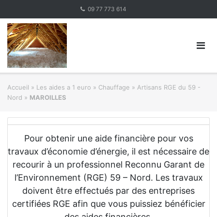
Skip
09 77 773 614
to
content
Accueil
»
Les aides a 1 euro » Chauffage
»
Artisans RGE du 59 -
Nord
»
MAROILLES
Pour obtenir une aide financière pour vos
travaux d’économie d’énergie, il est nécessaire de
recourir à un professionnel Reconnu Garant de
l’Environnement (RGE) 59 – Nord. Les travaux
doivent être effectués par des entreprises
certifiées RGE afin que vous puissiez bénéficier
des aides financières.