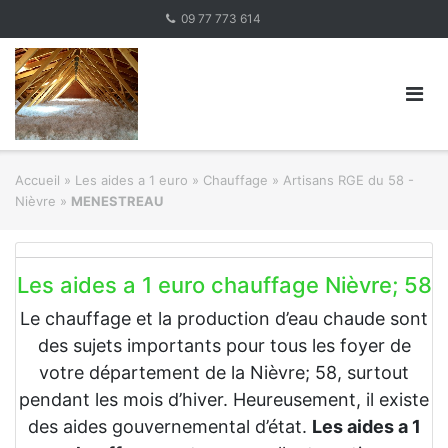
Skip
09 77 773 614
to
content
Accueil
»
Les aides a 1 euro » Chauffage
»
Artisans RGE du 58 -
Nièvre
»
MENESTREAU
Les aides a 1 euro chauffage Nièvre; 58
Le chauffage et la production d’eau chaude sont
des sujets importants pour tous les foyer de
votre département de la Nièvre; 58, surtout
pendant les mois d’hiver. Heureusement, il existe
des aides gouvernemental d’état.
Les aides a 1