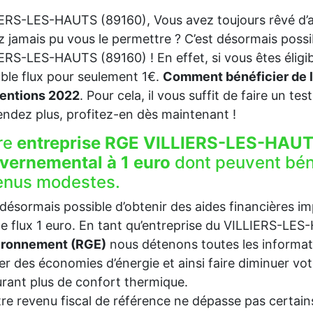
ERS-LES-HAUTS (89160), Vous avez toujours rêvé d’a
z jamais pu vous le permettre ? C’est désormais possi
ERS-LES-HAUTS (89160) ! En effet, si vous êtes éligi
ble flux pour seulement 1€.
Comment bénéficier de l
entions 2022
. Pour cela, il vous suffit de faire un test
endez plus, profitez-en dès maintenant !
re
entreprise RGE VILLIERS-LES-HAUT
vernemental à 1 euro
dont peuvent bén
enus modestes.
t désormais possible d’obtenir des aides financières i
e flux 1 euro. En tant qu’entreprise du VILLIERS-L
vironnement (RGE)
nous détenons toutes les informat
ser des économies d’énergie et ainsi faire diminuer v
rant plus de confort thermique.
tre revenu fiscal de référence ne dépasse pas certains