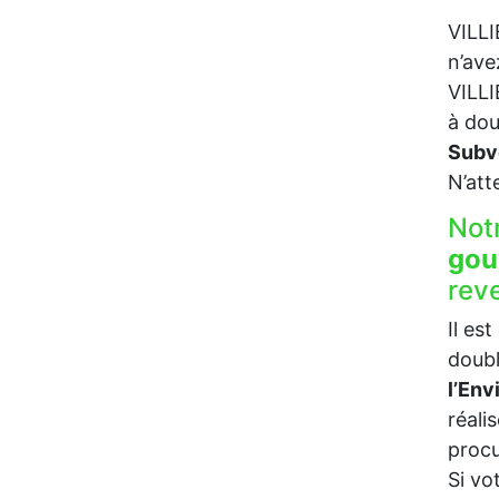
VILLI
n’ave
VILLI
à dou
Subv
N’att
Not
gou
rev
Il es
doubl
l’En
réali
procu
Si vo