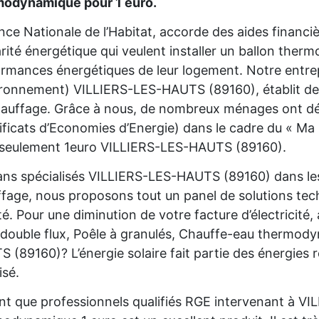
modynamique pour 1 euro.
nce Nationale de l’Habitat, accorde des aides financ
rité énergétique qui veulent installer un ballon the
rmances énergétiques de leur logement. Notre entre
ironnement) VILLIERS-LES-HAUTS (89160), établit des
auffage. Grâce à nous, de nombreux ménages ont déjà
ificats d’Economies d’Energie) dans le cadre du « Ma 
 seulement 1euro VILLIERS-LES-HAUTS (89160).
ans spécialisés VILLIERS-LES-HAUTS (89160) dans les
fage, nous proposons tout un panel de solutions te
é. Pour une diminution de votre facture d’électricité
ouble flux, Poêle à granulés, Chauffe-eau thermody
 (89160)? L’énergie solaire fait partie des énergies 
isé.
nt que professionnels qualifiés RGE intervenant à V