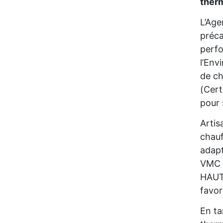
ther
L’Age
préca
perfo
l’Env
de ch
(Cert
pour
Artis
chauf
adapt
VMC d
HAUTS
favor
En ta