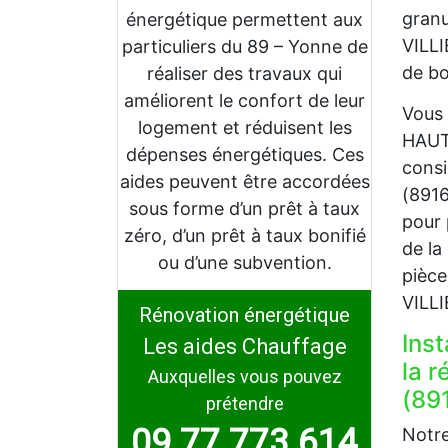
granu
énergétique permettent aux
VILLI
particuliers du 89 – Yonne de
de bo
réaliser des travaux qui
améliorent le confort de leur
Vous 
logement et réduisent les
HAUTS
dépenses énergétiques. Ces
consi
aides peuvent être accordées
(8916
sous forme d’un prêt à taux
pour 
zéro, d’un prêt à taux bonifié
de la
ou d’une subvention.
pièce
VILL
Rénovation énergétique
Inst
Les aides Chauffage
la 
Auxquelles vous pouvez
(891
prétendre
09 77 773 614
Notre