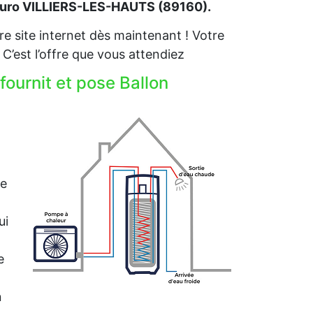
 euro VILLIERS-LES-HAUTS (89160).
e site internet dès maintenant ! Votre
est l’offre que vous attendiez
ournit et pose Ballon
me
ui
e
n