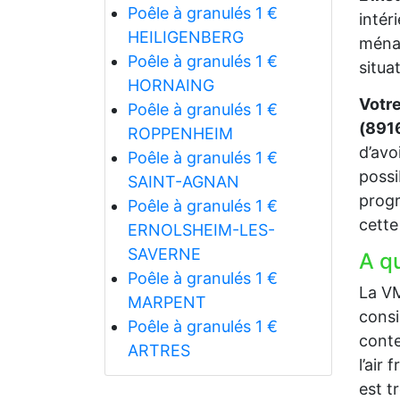
Poêle à granulés 1 €
intér
HEILIGENBERG
ménag
Poêle à granulés 1 €
situa
HORNAING
Votre
Poêle à granulés 1 €
(891
ROPPENHEIM
d’avo
Poêle à granulés 1 €
possi
SAINT-AGNAN
progr
Poêle à granulés 1 €
cette
ERNOLSHEIM-LES-
SAVERNE
A q
Poêle à granulés 1 €
La VM
MARPENT
consi
Poêle à granulés 1 €
conte
ARTRES
l’air 
est t