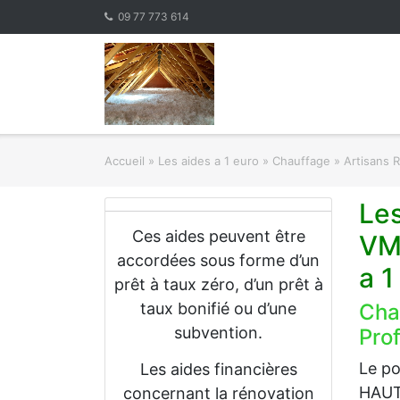
Skip
09 77 773 614
to
content
Accueil
»
Les aides a 1 euro » Chauffage
»
Artisans 
Les
Ces aides peuvent être
VM
accordées sous forme d’un
a 
prêt à taux zéro, d’un prêt à
taux bonifié ou d’une
Cha
subvention.
Prof
Le po
Les aides financières
HAUTS
concernant la rénovation