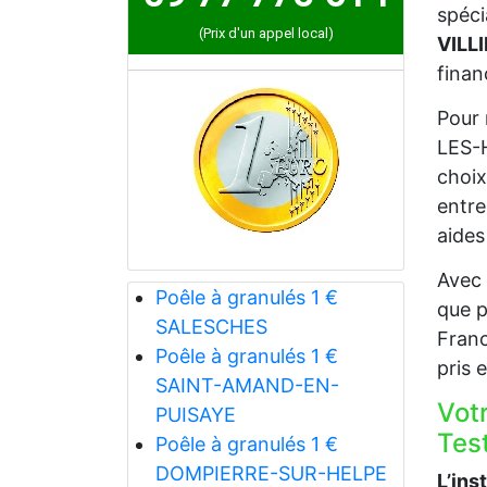
spéci
(Prix d'un appel local)
VILL
finan
Pour 
LES-H
choix
entre
aides
Avec 
Poêle à granulés 1 €
que p
SALESCHES
Franc
Poêle à granulés 1 €
pris 
SAINT-AMAND-EN-
Vot
PUISAYE
Test
Poêle à granulés 1 €
DOMPIERRE-SUR-HELPE
L’ins