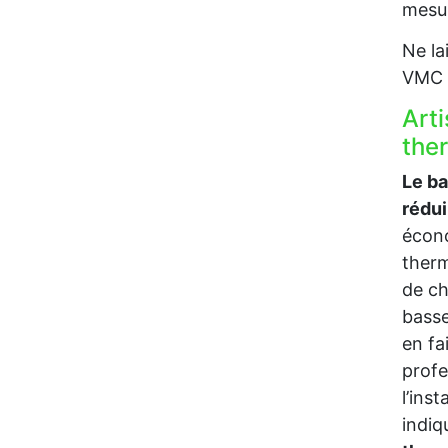
mesur
Ne la
VMC p
Art
the
Le b
rédu
écono
therm
de ch
bass
en fa
profe
l’ins
indi