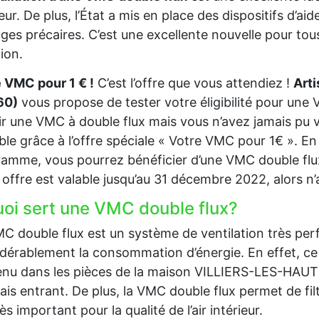
ieur. De plus, l’État a mis en place des dispositifs d’a
es précaires. C’est une excellente nouvelle pour tous
tion.
 VMC pour 1 € !
C’est l’offre que vous attendiez !
Art
60)
vous propose de tester votre éligibilité pour une
ir une VMC à double flux mais vous n’avez jamais pu 
ble grâce à l’offre spéciale « Votre VMC pour 1€ ». En e
amme, vous pourrez bénéficier d’une VMC double flux
 offre est valable jusqu’au 31 décembre 2022, alors n’
uoi sert une VMC double flux?
C double flux est un système de ventilation très per
dérablement la consommation d’énergie. En effet, ce 
nu dans les pièces de la maison VILLIERS-LES-HAUTS (
frais entrant. De plus, la VMC double flux permet de filtr
rès important pour la qualité de l’air intérieur.