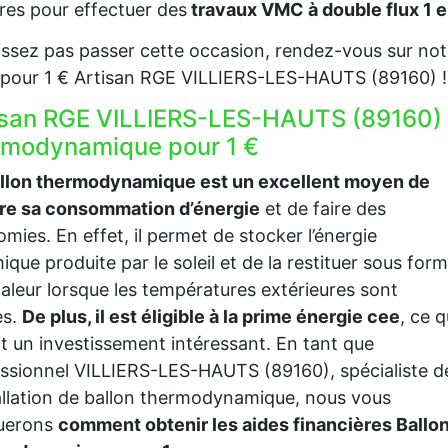
es pour effectuer des
travaux VMC à double flux 1
issez pas passer cette occasion, rendez-vous sur notr
our 1 € Artisan RGE VILLIERS-LES-HAUTS (89160) ! C’
isan RGE VILLIERS-LES-HAUTS (89160) f
rmodynamique pour 1 €
allon thermodynamique est un excellent moyen de
ire sa consommation d’énergie
et de faire des
mies. En effet, il permet de stocker l’énergie
ique produite par le soleil et de la restituer sous for
aleur lorsque les températures extérieures sont
es.
De plus, il est éligible à la prime énergie cee
, ce q
it un investissement intéressant. En tant que
ssionnel VILLIERS-LES-HAUTS (89160), spécialiste d
tallation de ballon thermodynamique, nous vous
querons
comment obtenir les aides financières Ballo