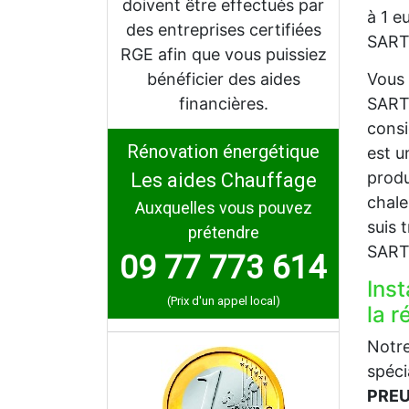
doivent être effectués par
à 1 e
des entreprises certifiées
SART 
RGE afin que vous puissiez
bénéficier des aides
Vous 
financières.
SART 
consi
Rénovation énergétique
est u
produ
Les aides Chauffage
chale
Auxquelles vous pouvez
suis 
prétendre
SART
09 77 773 614
Inst
(Prix d'un appel local)
la 
Notre
spéci
PREU