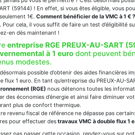
z jamais pu vous le permettre ? C’est désormais poss
RT (59144) ! En effet, si vous êtes éligible, vous po
 seulement 1€.
Comment bénéficier de la VMC à 1 € 
. Pour cela, il vous suffit de faire un test d’éligibilité 
tez-en dès maintenant !
re
entreprise RGE PREUX-AU-SART (5
vernemental à 1 euro
dont peuvent bén
enus modestes.
t désormais possible d’obtenir des aides financières i
e flux 1 euro. En tant qu’entreprise du PREUX-AU-S
vironnement (RGE)
nous détenons toutes les informat
ser des économies d’énergie et ainsi faire diminuer v
rant plus de confort thermique.
tre revenu fiscal de référence ne dépasse pas certains
es pour effectuer des
travaux VMC à double flux 1
issez pas passer cette occasion, rendez-vous sur notr