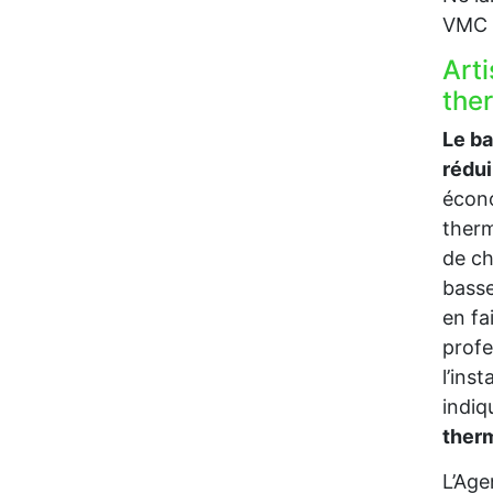
VMC p
Art
the
Le b
rédu
écono
therm
de ch
bass
en fa
profe
l’ins
indi
ther
L’Age