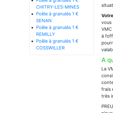
Poêle à granulés 1 €
situa
CHITRY-LES-MINES
Poêle à granulés 1 €
Votre
SENAN
vous 
Poêle à granulés 1 €
VMC à
REMILLY
à l’o
Poêle à granulés 1 €
pourr
COSSWILLER
valab
A q
La VM
consi
conte
frais
très 
PREUX