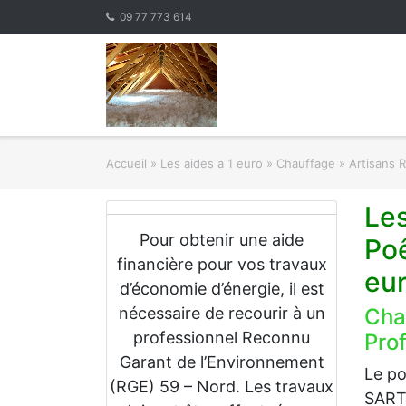
Skip
09 77 773 614
to
content
Accueil
»
Les aides a 1 euro » Chauffage
»
Artisans 
Le
Pour obtenir une aide
Po
financière pour vos travaux
eu
d’économie d’énergie, il est
nécessaire de recourir à un
Cha
professionnel Reconnu
Prof
Garant de l’Environnement
Le po
(RGE) 59 – Nord. Les travaux
SART 