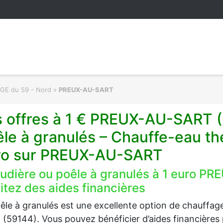
RGE du 59 - Nord
»
PREUX-AU-SART
s offres à 1 € PREUX-AU-SART 
êle à granulés – Chauffe-eau t
ro sur PREUX-AU-SART
udière ou poêle à granulés à 1 euro P
itez des aides financières
êle à granulés est une excellente option de chauff
(59144). Vous pouvez bénéficier d’aides financières po