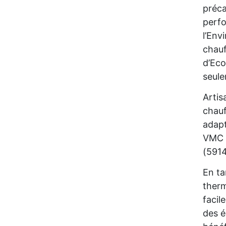
préca
perfo
l’Env
chauf
d’Eco
seul
Artis
chauf
adapt
VMC d
(5914
En ta
therm
facil
des é