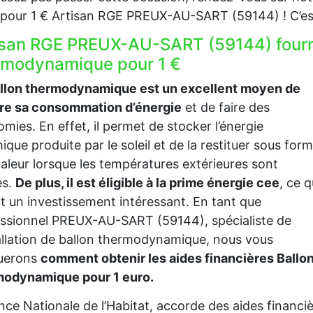
our 1 € Artisan RGE PREUX-AU-SART (59144) ! C’est 
isan RGE PREUX-AU-SART (59144) fourni
rmodynamique pour 1 €
allon thermodynamique est un excellent moyen de
ire sa consommation d’énergie
et de faire des
mies. En effet, il permet de stocker l’énergie
ique produite par le soleil et de la restituer sous for
aleur lorsque les températures extérieures sont
es.
De plus, il est éligible à la prime énergie cee
, ce q
it un investissement intéressant. En tant que
ssionnel PREUX-AU-SART (59144), spécialiste de
tallation de ballon thermodynamique, nous vous
querons
comment obtenir les aides financières Ballo
modynamique pour 1 euro.
nce Nationale de l’Habitat, accorde des aides financ