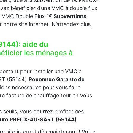
ible grâce à la subvention de 1€ PREUX-
uvez bénéficier d’une VMC à double flux
?
VMC Double Flux 1€
Subventions
sur notre site internet. N’attendez plus,
9144):
aide du
éficier les ménages à
mportant pour installer une VMC à
ART (59144)
Reconnue Garante de
ions nécessaires pour vous faire
otre facture de chauffage tout en vous
 seuils, vous pourrez profiter des
 euro PREUX-AU-SART (59144).
e site internet dès maintenant ! Votre