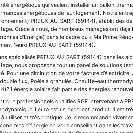
rité énergétique qui veulent installer un ballon the
rmances énergétiques de leur logement. Notre entre
ironnement) PREUX-AU-SART (59144), établit des devi
fage. Grâce à nous, de nombreux ménages ont déjà bé
nomies d’Energie) dans le cadre du « Ma Prime Rénov'
ement 1euro PREUX-AU-SART (59144).
ans spécialisés PREUX-AU-SART (59144) dans les aide
fage, nous proposons tout un panel de solutions te
é. Pour une diminution de votre facture d’électricité
ouble flux, Poêle à granulés, Chauffe-eau thermod
4)? L’énergie solaire fait partie des énergies renouve
nt que professionnels qualifiés RGE intervenant à 
odynamique 1 euro est un excellent produit. Il est trè
e à utiliser et très pratique. Je le recommande viveme
conomies d’énergie en vous conseillant dans les trava