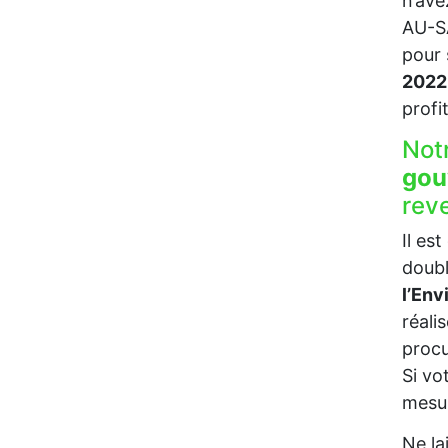
n’ave
AU-SA
pour
2022
profi
Not
gou
rev
Il es
doubl
l’En
réali
procu
Si vo
mesur
Ne la